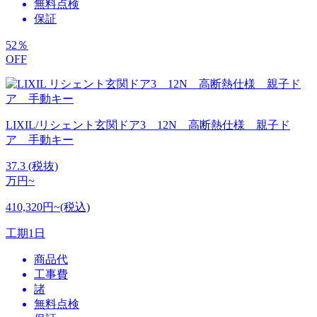
無料点検
保証
52
％
OFF
LIXIL/リシェント玄関ドア3 12N 高断熱仕様 親子ド
ア 手動キー
37.3
(税抜)
万円~
410,320円~(税込)
工期
1日
商品代
工事費
諸
無料点検