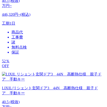
40.5
(税抜)
万円~
446,320円~(税込)
工期
1日
商品代
工事費
諸
無料点検
保証
52
％
OFF
LIXIL/リシェント玄関ドア3 44N 高断熱仕様 親子ド
ア 手動キー
40.5
(税抜)
万円~