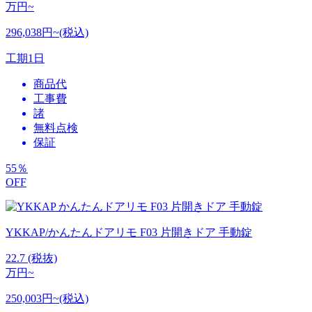
万円~
296,038円~(税込)
工期
1日
商品代
工事費
諸
無料点検
保証
55
％
OFF
YKKAP/かんたんドアリモ F03 片開きドア 手動錠
22.7
(税抜)
万円~
250,003円~(税込)