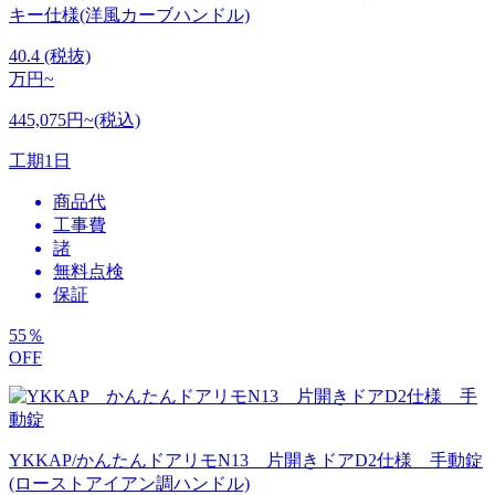
キー仕様(洋風カーブハンドル)
40.4
(税抜)
万円~
445,075円~(税込)
工期
1日
商品代
工事費
諸
無料点検
保証
55
％
OFF
YKKAP/かんたんドアリモN13 片開きドアD2仕様 手動錠
(ローストアイアン調ハンドル)