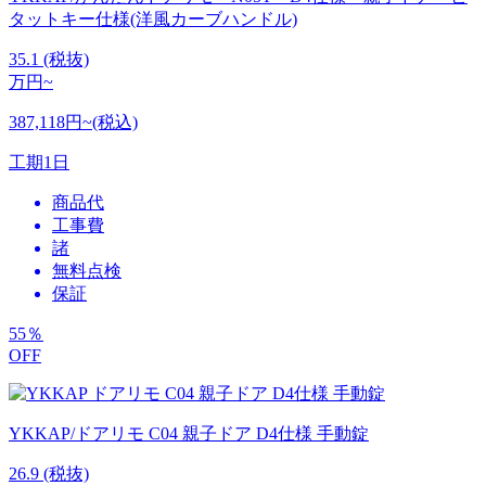
タットキー仕様(洋風カーブハンドル)
35.1
(税抜)
万円~
387,118円~(税込)
工期
1日
商品代
工事費
諸
無料点検
保証
55
％
OFF
YKKAP/ドアリモ C04 親子ドア D4仕様 手動錠
26.9
(税抜)