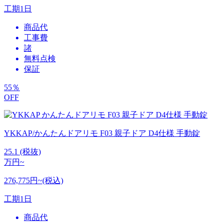
工期
1日
商品代
工事費
諸
無料点検
保証
55
％
OFF
YKKAP/かんたんドアリモ F03 親子ドア D4仕様 手動錠
25.1
(税抜)
万円~
276,775円~(税込)
工期
1日
商品代