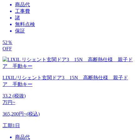
商品代
工事費
諸
無料点検
保証
52
％
OFF
LIXIL/リシェント玄関ドア3 15N 高断熱仕様 親子ド
ア 手動キー
33.2
(税抜)
万円~
365,200円~(税込)
工期
1日
商品代