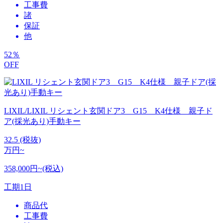
工事費
諸
保証
他
52
％
OFF
LIXIL/LIXIL リシェント玄関ドア3 G15 K4仕様 親子ド
ア(採光あり)手動キー
32.5
(税抜)
万円~
358,000円~(税込)
工期
1日
商品代
工事費