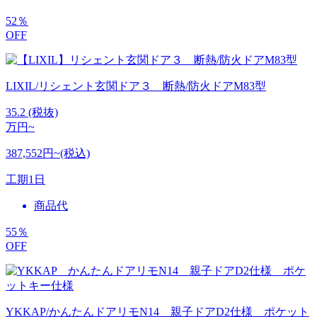
52
％
OFF
LIXIL/リシェント玄関ドア３ 断熱/防火ドアM83型
35.2
(税抜)
万円~
387,552円~(税込)
工期
1日
商品代
55
％
OFF
YKKAP/かんたんドアリモN14 親子ドアD2仕様 ポケット