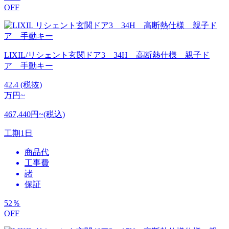
OFF
LIXIL/リシェント玄関ドア3 34H 高断熱仕様 親子ド
ア 手動キー
42.4
(税抜)
万円~
467,440円~(税込)
工期
1日
商品代
工事費
諸
保証
52
％
OFF