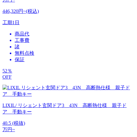
446,320円~(税込)
工期
1日
商品代
工事費
諸
無料点検
保証
52
％
OFF
LIXIL/ リシェント玄関ドア3 43N 高断熱仕様 親子ド
ア 手動キー
40.5
(税抜)
万円~