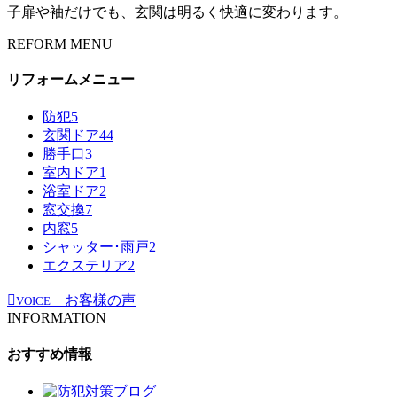
子扉や袖だけでも、玄関は明るく快適に変わります。
REFORM MENU
リフォームメニュー
防犯
5
玄関ドア
44
勝手口
3
室内ドア
1
浴室ドア
2
窓交換
7
内窓
5
シャッター･雨戸
2
エクステリア
2
お客様の声
VOICE
INFORMATION
おすすめ情報