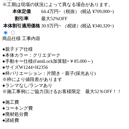
※工期は現場の状況によって異なる場合があります。
本体定価
64.4
万円~（税抜）
(税込 ¥709,000~)
割引率
最大
52
%OFF
本体割引適用価格
30.9
万円~
（税抜）
(税込 ¥340,320~)
商品仕様
工事内容
●親子ドア仕様
●本体カラー：クリエダーク
●手動キー仕様(FamiLock加算額+￥85.000～)
●サイズW1244×H2356
●枠バリエーション：片開き・親子(採光あり)
※枠により値段差があります
●ランマなし/ランマあり
※施工事例にご協力頂けるお客様限定 最大52％OFF！！
●施工費
●コーキング費
●廃材処分費
●諸経費