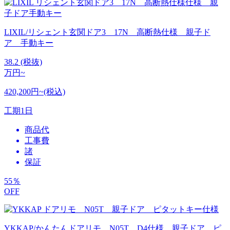
LIXIL/リシェント玄関ドア3 17N 高断熱仕様 親子ド
ア 手動キー
38.2
(税抜)
万円~
420,200円~(税込)
工期
1日
商品代
工事費
諸
保証
55
％
OFF
YKKAP/かんたんドアリモ N05T D4仕様 親子ドア ピ