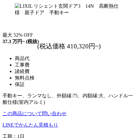
最大
52
%
OFF
37.3
万円~
(税抜)
(税込価格 410,320円~)
商品代
工事費
諸経費
無料点検
保証
手動キー、ランマなし、外額縁:75、内額縁:大、ハンドル一
般仕様(室内アルミ)
この商品について問い合わせ
LINEでかんたん見積もり
工期：1日