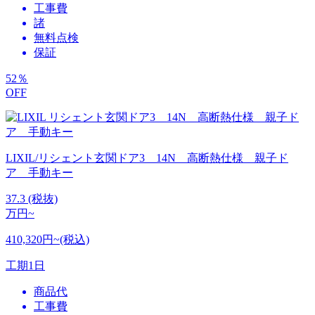
工事費
諸
無料点検
保証
52
％
OFF
LIXIL/リシェント玄関ドア3 14N 高断熱仕様 親子ド
ア 手動キー
37.3
(税抜)
万円~
410,320円~(税込)
工期
1日
商品代
工事費