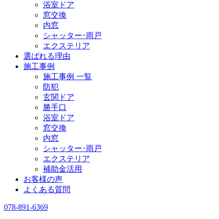
浴室ドア
窓交換
内窓
シャッター･雨戸
エクステリア
選ばれる理由
施工事例
施工事例 一覧
防犯
玄関ドア
勝手口
浴室ドア
窓交換
内窓
シャッター･雨戸
エクステリア
補助金活用
お客様の声
よくある質問
078-891-6369