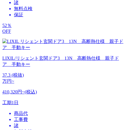
諸
無料点検
保証
52
％
OFF
LIXIL/リシェント玄関ドア3 13N 高断熱仕様 親子ド
ア 手動キー
37.3
(税抜)
万円~
410,320円~(税込)
工期
1日
商品代
工事費
諸