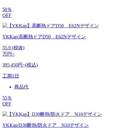
50
％
OFF
YKKap/高断熱ドアD50 E62Nデザイン
35.9
(税抜)
万円~
395,450円~(税込)
工期
1日
商品代
55
％
OFF
YKKap/D30断熱/防火ドア N10デザイン