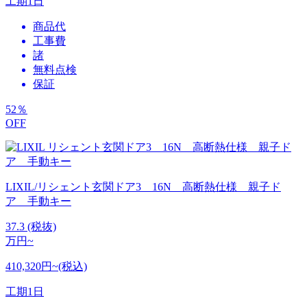
工期
1日
商品代
工事費
諸
無料点検
保証
52
％
OFF
LIXIL/リシェント玄関ドア3 16N 高断熱仕様 親子ド
ア 手動キー
37.3
(税抜)
万円~
410,320円~(税込)
工期
1日