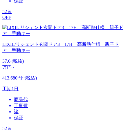
保証
52
％
OFF
LIXIL/リシェント玄関ドア3 17H 高断熱仕様 親子ド
ア 手動キー
37.6
(税抜)
万円~
413,680円~(税込)
工期
1日
商品代
工事費
諸
保証
52
％