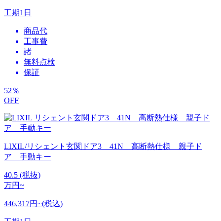
工期
1日
商品代
工事費
諸
無料点検
保証
52
％
OFF
LIXIL/リシェント玄関ドア3 41N 高断熱仕様 親子ド
ア 手動キー
40.5
(税抜)
万円~
446,317円~(税込)