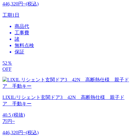
446,320円~(税込)
工期
1日
商品代
工事費
諸
無料点検
保証
52
％
OFF
LIXIL/リシェント玄関ドア3 42N 高断熱仕様 親子ド
ア 手動キー
40.5
(税抜)
万円~
446,320円~(税込)