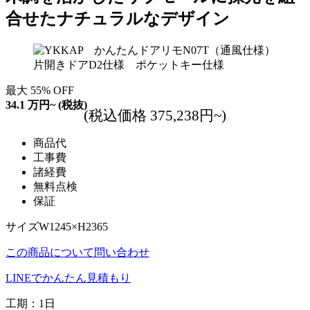
合せたナチュラルなデザイン
最大
55
%
OFF
34.1
万円~
(税抜)
(税込価格 375,238円~)
商品代
工事費
諸経費
無料点検
保証
サイズW1245×H2365
この商品について問い合わせ
LINEでかんたん見積もり
工期：1日