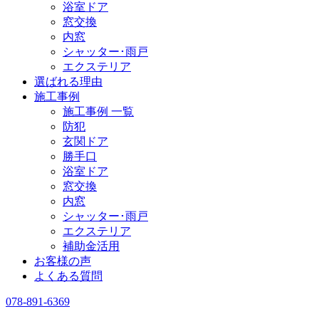
浴室ドア
窓交換
内窓
シャッター･雨戸
エクステリア
選ばれる理由
施工事例
施工事例 一覧
防犯
玄関ドア
勝手口
浴室ドア
窓交換
内窓
シャッター･雨戸
エクステリア
補助金活用
お客様の声
よくある質問
078-891-6369