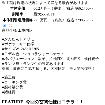
※工期は現場の状況によって異なる場合があります。
本体定価
60.2
万円~（税抜）
(税込 ¥662,750~)
割引率
最大
55
%OFF
本体割引適用価格
27.1
万円~
（税抜）
(税込 ¥298,238~)
商品仕様
工事内訳
●かんたんドアリモ
●ポケットキー仕様
●サイズW1245×H2365
●モデル色：ショコラウォールナット
●枠バリエーション：親子、片袖FIX、両袖FIX、袖付親子
●ランマ無・ランマ付の設定あります
※施工事例にご協力頂けるお客様限定 最大55％OFF！！
●施工費
●コーキング費
●廃材処分費
●諸経費
FEATURE.
今回の玄関仕様はコチラ！！