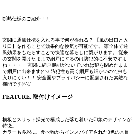
断熱仕様のご紹介！！
玄関に通風仕様を入れる事で何が得れる？ 【風の出口と入
り口】を作ることで効果的な換気が可能です。 家全体で通
風効果をもたらすことで快適な暮らしに繋がります。 従来
の玄関を開けたままで網戸にするのは防犯的に不安ですよ
ね・・・・ 玄関に網戸機能がついていれば鍵を閉めたまま
で網戸に出来ます(^^♪ 防犯性も高く網戸も細かいので虫も
入りにくい！！ 安全面やプライバシーに配慮された素敵な
機能です(^^)/
FEATURE.
取付けイメージ
横板とスリット採光で構成した落ち着いた印象のデザインが
特徴。
カラーも多彩に、食べ物からインスパイアされた3色の木目