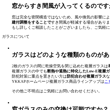
窓からすき間風が入ってくるのです
窓は完全な密閉構造ではないため、風や換気の影響によ
建付調整をすることで
すき間風が軽減する場合がありま
もし詳しくご相談したことがございましたら、ご気軽に
ガラスについて
ガラスはどのような種類のものがあ
2枚のガラスの間に乾燥空気を閉じ込めた複層ガラスは
複層ガラスの中でも
断熱や遮熱に特化したLow-E複層
防犯対策に重点を置きたい方は
防犯合わせ複層ガラス
な
YKKAPホームページ複層ガラス商品ラインアップは
こ
その他ご不明点はご気軽にお問い合わせください。
窓ガラスのみの交換は可能ですか？