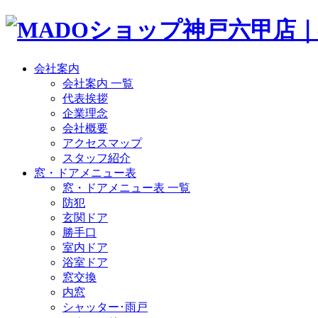
会社案内
会社案内 一覧
代表挨拶
企業理念
会社概要
アクセスマップ
スタッフ紹介
窓・ドアメニュー表
窓・ドアメニュー表 一覧
防犯
玄関ドア
勝手口
室内ドア
浴室ドア
窓交換
内窓
シャッター･雨戸