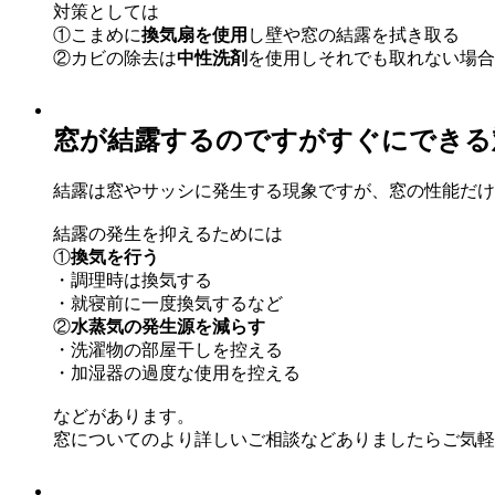
対策としては
①こまめに
換気扇を使用
し壁や窓の結露を拭き取る
②カビの除去は
中性洗剤
を使用しそれでも取れない場合
窓が結露するのですがすぐにできる
結露は窓やサッシに発生する現象ですが、窓の性能だけ
結露の発生を抑えるためには
①
換気を行う
・調理時は換気する
・就寝前に一度換気するなど
②
水蒸気の発生源を減らす
・洗濯物の部屋干しを控える
・加湿器の過度な使用を控える
などがあります。
窓についてのより詳しいご相談などありましたらご気軽