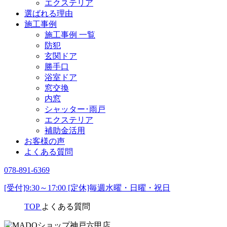
エクステリア
選ばれる理由
施工事例
施工事例 一覧
防犯
玄関ドア
勝手口
浴室ドア
窓交換
内窓
シャッター･雨戸
エクステリア
補助金活用
お客様の声
よくある質問
078-891-6369
[受付]9:30～17:00 [定休]毎週水曜・日曜・祝日
TOP
よくある質問