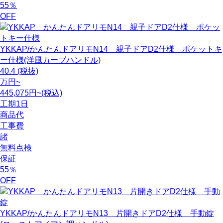
55
％
OFF
YKKAP/かんたんドアリモN14 親子ドアD2仕様 ポケットキ
ー仕様(洋風カーブハンドル)
40.4
(税抜)
万円~
445,075円~(税込)
工期
1日
商品代
工事費
諸
無料点検
保証
55
％
OFF
YKKAP/かんたんドアリモN13 片開きドアD2仕様 手動錠