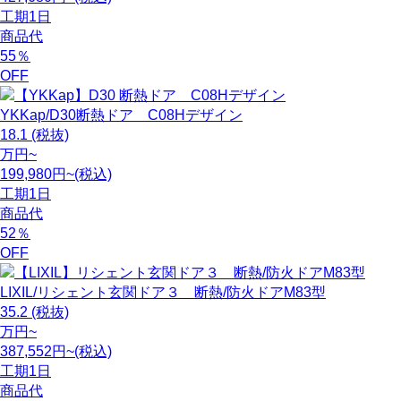
工期
1日
商品代
55
％
OFF
YKKap/D30断熱ドア C08Hデザイン
18.1
(税抜)
万円~
199,980円~(税込)
工期
1日
商品代
52
％
OFF
LIXIL/リシェント玄関ドア３ 断熱/防火ドアM83型
35.2
(税抜)
万円~
387,552円~(税込)
工期
1日
商品代