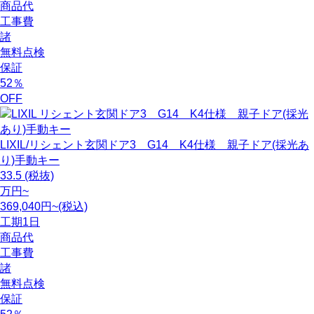
商品代
工事費
諸
無料点検
保証
52
％
OFF
LIXIL/リシェント玄関ドア3 G14 K4仕様 親子ドア(採光あ
り)手動キー
33.5
(税抜)
万円~
369,040円~(税込)
工期
1日
商品代
工事費
諸
無料点検
保証