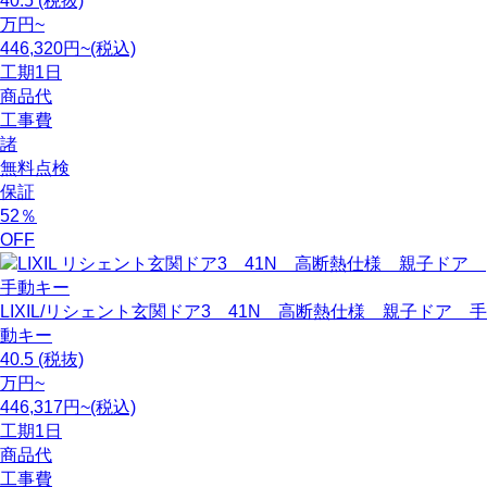
40.5
(税抜)
万円~
446,320円~(税込)
工期
1日
商品代
工事費
諸
無料点検
保証
52
％
OFF
LIXIL/リシェント玄関ドア3 41N 高断熱仕様 親子ドア 手
動キー
40.5
(税抜)
万円~
446,317円~(税込)
工期
1日
商品代
工事費