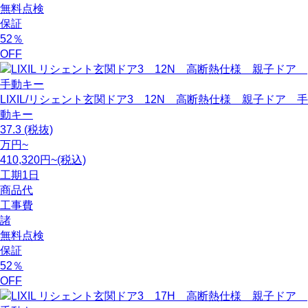
無料点検
保証
52
％
OFF
LIXIL/リシェント玄関ドア3 12N 高断熱仕様 親子ドア 手
動キー
37.3
(税抜)
万円~
410,320円~(税込)
工期
1日
商品代
工事費
諸
無料点検
保証
52
％
OFF