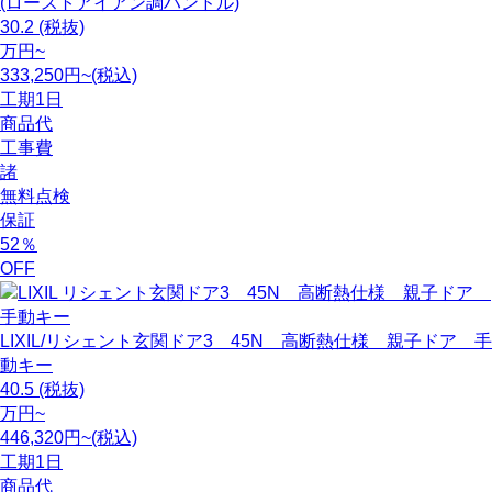
(ローストアイアン調ハンドル)
30.2
(税抜)
万円~
333,250円~(税込)
工期
1日
商品代
工事費
諸
無料点検
保証
52
％
OFF
LIXIL/リシェント玄関ドア3 45N 高断熱仕様 親子ドア 手
動キー
40.5
(税抜)
万円~
446,320円~(税込)
工期
1日
商品代