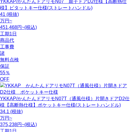
YKKAP/かんたんドアリモN07 親子ドアD2仕様【高断熱仕
様】ピタットキー仕様(ストレートハンドル)
41
(税抜)
万円~
451,468円~(税込)
工期
1日
商品代
工事費
諸
無料点検
保証
55
％
OFF
YKKAP/かんたんドアリモN07T（通風仕様）片開きドアD2仕
様【高断熱仕様】ポケットキー仕様(ストレートハンドル)
34.1
(税抜)
万円~
375,238円~(税込)
工期
1日