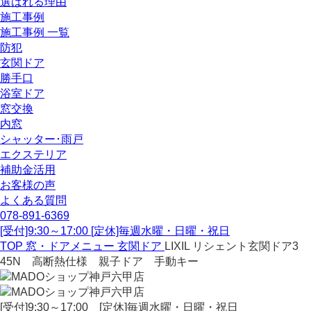
選ばれる理由
施工事例
施工事例 一覧
防犯
玄関ドア
勝手口
浴室ドア
窓交換
内窓
シャッター･雨戸
エクステリア
補助金活用
お客様の声
よくある質問
078-891-6369
[受付]9:30～17:00 [定休]毎週水曜・日曜・祝日
TOP
窓・ドアメニュー
玄関ドア
LIXIL リシェント玄関ドア3
45N 高断熱仕様 親子ドア 手動キー
[受付]9:30～17:00 [定休]毎週水曜・日曜・祝日