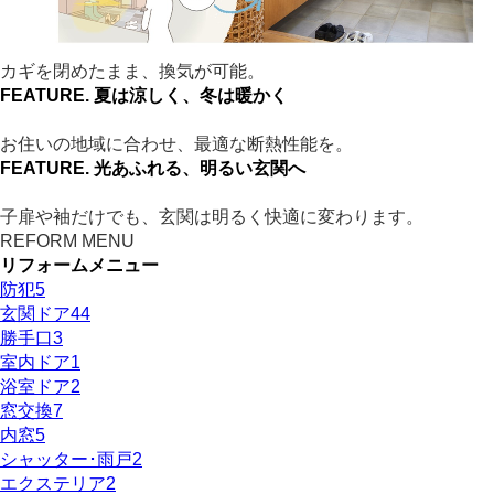
カギを閉めたまま、換気が可能。
FEATURE.
夏は涼しく、冬は暖かく
お住いの地域に合わせ、最適な断熱性能を。
FEATURE.
光あふれる、明るい玄関へ
子扉や袖だけでも、玄関は明るく快適に変わります。
REFORM MENU
リフォームメニュー
防犯
5
玄関ドア
44
勝手口
3
室内ドア
1
浴室ドア
2
窓交換
7
内窓
5
シャッター･雨戸
2
エクステリア
2