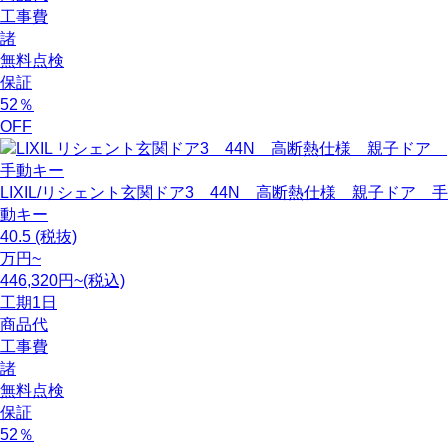
工事費
諸
無料点検
保証
52
％
OFF
LIXIL/リシェント玄関ドア3 44N 高断熱仕様 親子ドア 手
動キー
40.5
(税抜)
万円~
446,320円~(税込)
工期
1日
商品代
工事費
諸
無料点検
保証
52
％