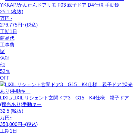
YKKAP/かんたんドアリモ F03 親子ドア D4仕様 手動錠
25.1
(税抜)
万円~
276,775円~(税込)
工期
1日
商品代
工事費
諸
保証
他
52
％
OFF
LIXIL/LIXIL リシェント玄関ドア3 G15 K4仕様 親子ドア
(採光あり)手動キー
32.5
(税抜)
万円~
358,000円~(税込)
工期
1日