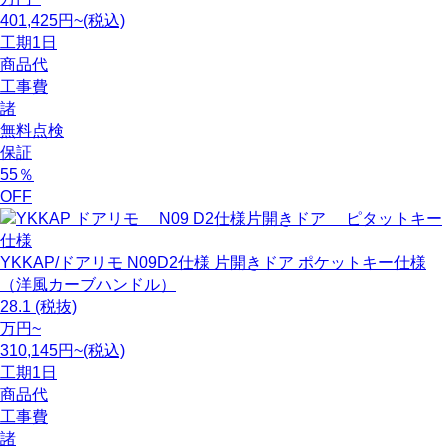
401,425円~(税込)
工期
1日
商品代
工事費
諸
無料点検
保証
55
％
OFF
YKKAP/ドアリモ N09D2仕様 片開きドア ポケットキー仕様
（洋風カーブハンドル）
28.1
(税抜)
万円~
310,145円~(税込)
工期
1日
商品代
工事費
諸