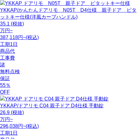
YKKAP/かんたんドアリモ N05T D4仕様 親子ドア ピタ
ットキー仕様(洋風カーブハンドル)
35.1
(税抜)
万円~
387,118円~(税込)
工期
1日
商品代
工事費
諸
無料点検
保証
55
％
OFF
YKKAP/ドアリモ C04 親子ドア D4仕様 手動錠
26.9
(税抜)
万円~
296,038円~(税込)
工期
1日