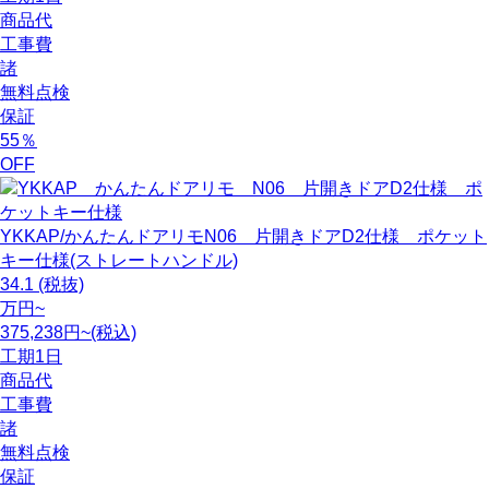
商品代
工事費
諸
無料点検
保証
55
％
OFF
YKKAP/かんたんドアリモN06 片開きドアD2仕様 ポケット
キー仕様(ストレートハンドル)
34.1
(税抜)
万円~
375,238円~(税込)
工期
1日
商品代
工事費
諸
無料点検
保証