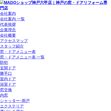
会社案内
会社案内 一覧
代表挨拶
企業理念
会社概要
アクセスマップ
スタッフ紹介
窓・ドアメニュー表
窓・ドアメニュー表 一覧
防犯
玄関ドア
勝手口
室内ドア
浴室ドア
窓交換
内窓
シャッター･雨戸
エクステリア