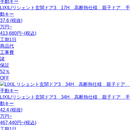
LIXIL/リシェント玄関ドア3 17H 高断熱仕様 親子ドア 手
動キー
37.6
(税抜)
万円~
413,680円~(税込)
工期
1日
商品代
工事費
諸
保証
52
％
OFF
LIXIL/リシェント玄関ドア3 34H 高断熱仕様 親子ドア 手
動キー
42.4
(税抜)
万円~
467,440円~(税込)
工期
1日