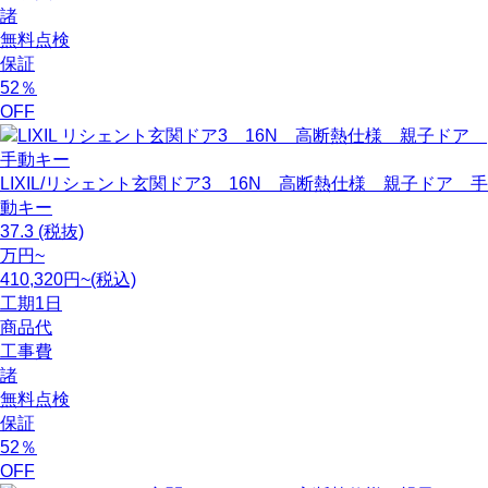
諸
無料点検
保証
52
％
OFF
LIXIL/リシェント玄関ドア3 16N 高断熱仕様 親子ドア 手
動キー
37.3
(税抜)
万円~
410,320円~(税込)
工期
1日
商品代
工事費
諸
無料点検
保証
52
％
OFF