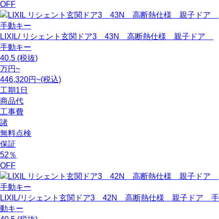
OFF
LIXIL/ リシェント玄関ドア3 43N 高断熱仕様 親子ドア
手動キー
40.5
(税抜)
万円~
446,320円~(税込)
工期
1日
商品代
工事費
諸
無料点検
保証
52
％
OFF
LIXIL/リシェント玄関ドア3 42N 高断熱仕様 親子ドア 手
動キー