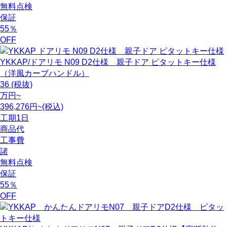
無料点検
保証
55
％
OFF
YKKAP/ドアリモ N09 D2仕様 親子ドア ピタットキー仕様
（洋風カーブハンドル）
36
(税抜)
万円~
396,276円~(税込)
工期
1日
商品代
工事費
諸
無料点検
保証
55
％
OFF