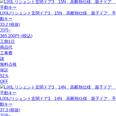
LIXIL/リシェント玄関ドア3 15N 高断熱仕様 親子ドア 手
動キー
33.2
(税抜)
万円~
365,200円~(税込)
工期
1日
商品代
工事費
諸
無料点検
保証
52
％
OFF
LIXIL/リシェント玄関ドア3 14N 高断熱仕様 親子ドア 手
動キー
37.3
(税抜)
万円~