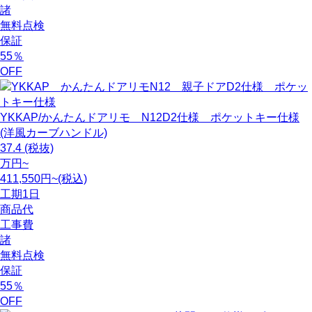
諸
無料点検
保証
55
％
OFF
YKKAP/かんたんドアリモ N12D2仕様 ポケットキー仕様
(洋風カーブハンドル)
37.4
(税抜)
万円~
411,550円~(税込)
工期
1日
商品代
工事費
諸
無料点検
保証
55
％
OFF