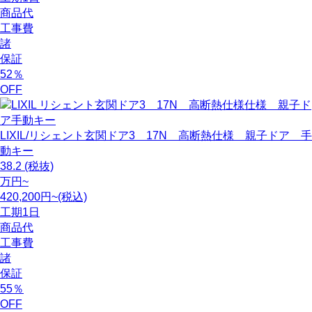
商品代
工事費
諸
保証
52
％
OFF
LIXIL/リシェント玄関ドア3 17N 高断熱仕様 親子ドア 手
動キー
38.2
(税抜)
万円~
420,200円~(税込)
工期
1日
商品代
工事費
諸
保証
55
％
OFF