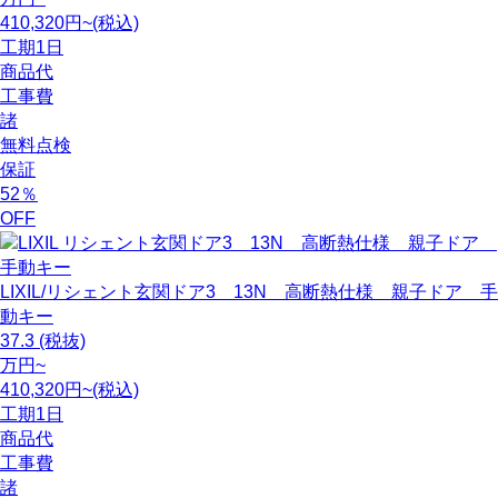
410,320円~(税込)
工期
1日
商品代
工事費
諸
無料点検
保証
52
％
OFF
LIXIL/リシェント玄関ドア3 13N 高断熱仕様 親子ドア 手
動キー
37.3
(税抜)
万円~
410,320円~(税込)
工期
1日
商品代
工事費
諸