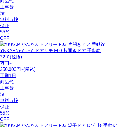
商品代
工事費
諸
無料点検
保証
55
％
OFF
YKKAP/かんたんドアリモ F03 片開きドア 手動錠
22.7
(税抜)
万円~
250,003円~(税込)
工期
1日
商品代
工事費
諸
無料点検
保証
55
％
OFF