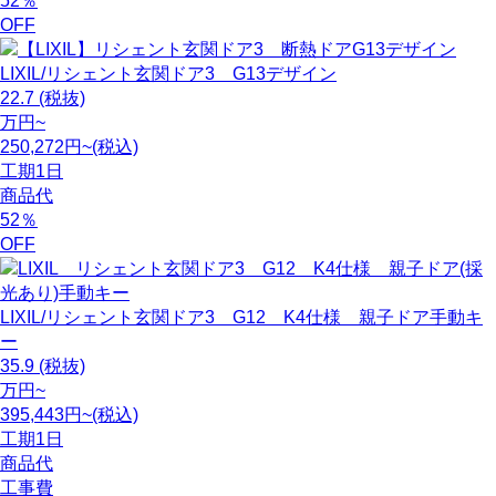
52
％
OFF
LIXIL/リシェント玄関ドア3 G13デザイン
22.7
(税抜)
万円~
250,272円~(税込)
工期
1日
商品代
52
％
OFF
LIXIL/リシェント玄関ドア3 G12 K4仕様 親子ドア手動キ
ー
35.9
(税抜)
万円~
395,443円~(税込)
工期
1日
商品代
工事費