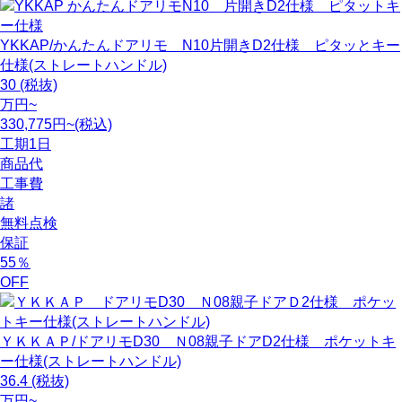
YKKAP/かんたんドアリモ N10片開きD2仕様 ピタッとキー
仕様(ストレートハンドル)
30
(税抜)
万円~
330,775円~(税込)
工期
1日
商品代
工事費
諸
無料点検
保証
55
％
OFF
ＹＫＫＡＰ/ドアリモD30 Ｎ08親子ドアD2仕様 ポケットキ
ー仕様(ストレートハンドル)
36.4
(税抜)
万円~