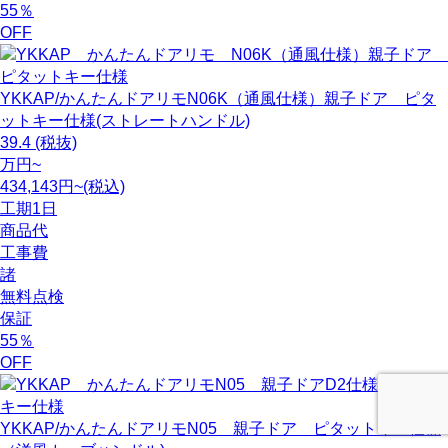
55
％
OFF
YKKAP/かんたんドアリモN06K（通風仕様）親子ドア ピタ
ットキー仕様(ストレートハンドル)
39.4
(税抜)
万円~
434,143円~(税込)
工期
1日
商品代
工事費
諸
無料点検
保証
55
％
OFF
YKKAP/かんたんドアリモN05 親子ドア ピタットキー仕様