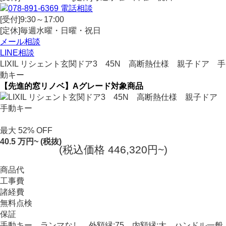
電話相談
[受付]9:30～17:00
[定休]毎週水曜・日曜・祝日
メール相談
LINE相談
LIXIL リシェント玄関ドア3 45N 高断熱仕様 親子ドア 手
動キー
【先進的窓リノベ】Aグレード対象商品
最大
52
%
OFF
40.5
万円~
(税抜)
(税込価格 446,320円~)
商品代
工事費
諸経費
無料点検
保証
手動キー、ランマなし、外額縁:75、内額縁:大、ハンドル一般