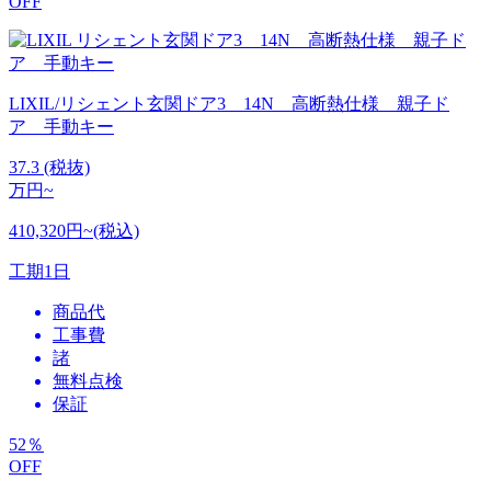
OFF
LIXIL/リシェント玄関ドア3 14N 高断熱仕様 親子ド
ア 手動キー
37.3
(税抜)
万円~
410,320円~(税込)
工期
1日
商品代
工事費
諸
無料点検
保証
52
％
OFF