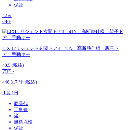
保証
52
％
OFF
LIXIL/リシェント玄関ドア3 41N 高断熱仕様 親子ド
ア 手動キー
40.5
(税抜)
万円~
446,317円~(税込)
工期
1日
商品代
工事費
諸
無料点検
保証