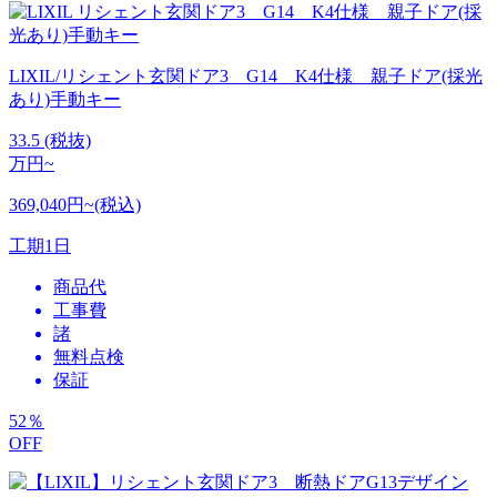
LIXIL/リシェント玄関ドア3 G14 K4仕様 親子ドア(採光
あり)手動キー
33.5
(税抜)
万円~
369,040円~(税込)
工期
1日
商品代
工事費
諸
無料点検
保証
52
％
OFF