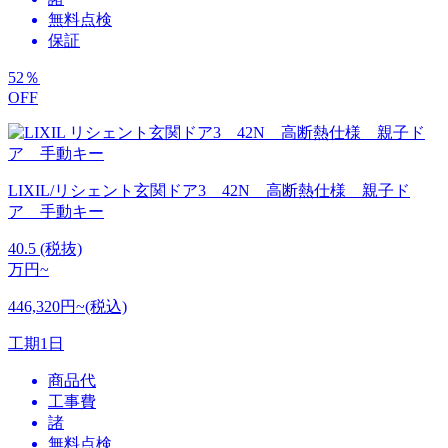
無料点検
保証
52
％
OFF
LIXIL/リシェント玄関ドア3 42N 高断熱仕様 親子ド
ア 手動キー
40.5
(税抜)
万円~
446,320円~(税込)
工期
1日
商品代
工事費
諸
無料点検