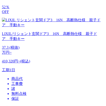
52
％
OFF
LIXIL/リシェント玄関ドア3 16N 高断熱仕様 親子ド
ア 手動キー
37.3
(税抜)
万円~
410,320円~(税込)
工期
1日
商品代
工事費
諸
無料点検
保証