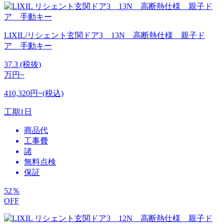
LIXIL/リシェント玄関ドア3 13N 高断熱仕様 親子ド
ア 手動キー
37.3
(税抜)
万円~
410,320円~(税込)
工期
1日
商品代
工事費
諸
無料点検
保証
52
％
OFF