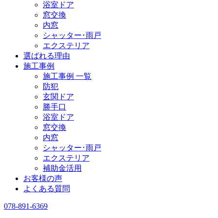
浴室ドア
窓交換
内窓
シャッター･雨戸
エクステリア
選ばれる理由
施工事例
施工事例 一覧
防犯
玄関ドア
勝手口
浴室ドア
窓交換
内窓
シャッター･雨戸
エクステリア
補助金活用
お客様の声
よくある質問
078-891-6369