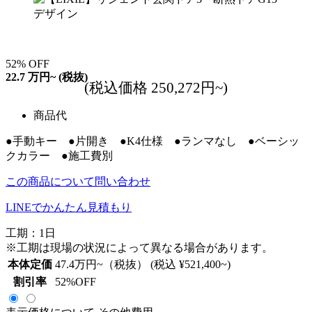
52
%
OFF
22.7
万円~
(税抜)
(税込価格 250,272円~)
商品代
●手動キー ●片開き ●K4仕様 ●ランマなし ●ベーシッ
クカラー ●施工費別
この商品について問い合わせ
LINEでかんたん見積もり
工期：1日
※工期は現場の状況によって異なる場合があります。
本体定価
47.4
万円~（税抜）
(税込 ¥521,400~)
割引率
52
%OFF