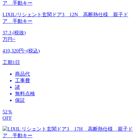
LIXIL/リシェント玄関ドア3 12N 高断熱仕様 親子ド
ア 手動キー
37.3
(税抜)
万円~
410,320円~(税込)
工期
1日
商品代
工事費
諸
無料点検
保証
52
％
OFF