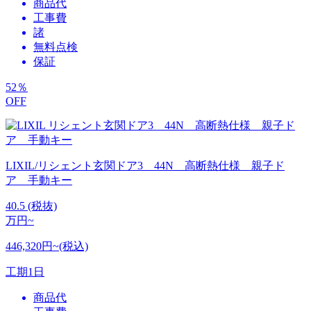
商品代
工事費
諸
無料点検
保証
52
％
OFF
LIXIL/リシェント玄関ドア3 44N 高断熱仕様 親子ド
ア 手動キー
40.5
(税抜)
万円~
446,320円~(税込)
工期
1日
商品代