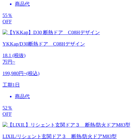
商品代
55
％
OFF
YKKap/D30断熱ドア C08Hデザイン
18.1
(税抜)
万円~
199,980円~(税込)
工期
1日
商品代
52
％
OFF
LIXIL/リシェント玄関ドア３ 断熱/防火ドアM83型