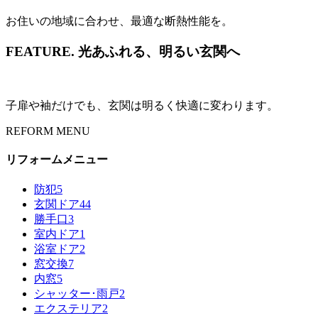
お住いの地域に合わせ、最適な断熱性能を。
FEATURE.
光あふれる、明るい玄関へ
子扉や袖だけでも、玄関は明るく快適に変わります。
REFORM MENU
リフォームメニュー
防犯
5
玄関ドア
44
勝手口
3
室内ドア
1
浴室ドア
2
窓交換
7
内窓
5
シャッター･雨戸
2
エクステリア
2