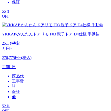
保証
55
％
OFF
YKKAP/かんたんドアリモ F03 親子ドア D4仕様 手動錠
25.1
(税抜)
万円~
276,775円~(税込)
工期
1日
商品代
工事費
諸
保証
他
52
％
OFF