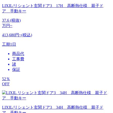
LIXIL/リシェント玄関ドア3 17H 高断熱仕様 親子ド
ア 手動キー
37.6
(税抜)
万円~
413,680円~(税込)
工期
1日
商品代
工事費
諸
保証
52
％
OFF
LIXIL/リシェント玄関ドア3 34H 高断熱仕様 親子ド
ア 手動キー