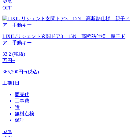
52
％
OFF
LIXIL/リシェント玄関ドア3 15N 高断熱仕様 親子ド
ア 手動キー
33.2
(税抜)
万円~
365,200円~(税込)
工期
1日
商品代
工事費
諸
無料点検
保証
52
％