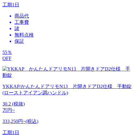
工期
1日
商品代
工事費
諸
無料点検
保証
55
％
OFF
YKKAP/かんたんドアリモN13 片開きドアD2仕様 手動錠
(ローストアイアン調ハンドル)
30.2
(税抜)
万円~
333,250円~(税込)
工期
1日