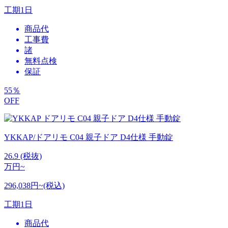
工期
1日
商品代
工事費
諸
無料点検
保証
55
％
OFF
YKKAP/ドアリモ C04 親子ドア D4仕様 手動錠
26.9
(税抜)
万円~
296,038円~(税込)
工期
1日
商品代