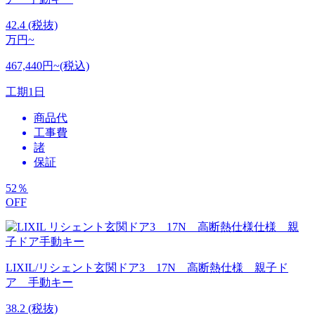
42.4
(税抜)
万円~
467,440円~(税込)
工期
1日
商品代
工事費
諸
保証
52
％
OFF
LIXIL/リシェント玄関ドア3 17N 高断熱仕様 親子ド
ア 手動キー
38.2
(税抜)