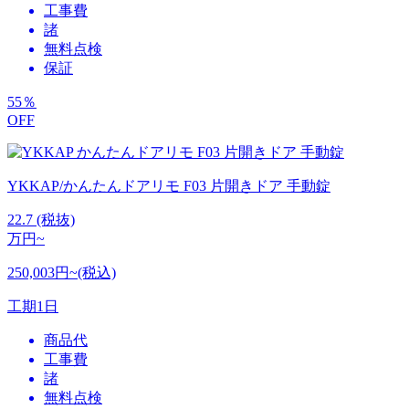
工事費
諸
無料点検
保証
55
％
OFF
YKKAP/かんたんドアリモ F03 片開きドア 手動錠
22.7
(税抜)
万円~
250,003円~(税込)
工期
1日
商品代
工事費
諸
無料点検