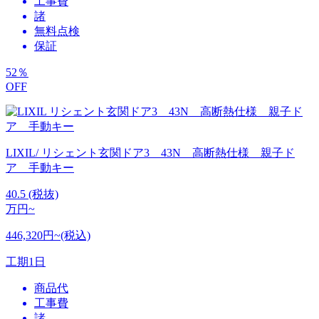
工事費
諸
無料点検
保証
52
％
OFF
LIXIL/ リシェント玄関ドア3 43N 高断熱仕様 親子ド
ア 手動キー
40.5
(税抜)
万円~
446,320円~(税込)
工期
1日
商品代
工事費
諸