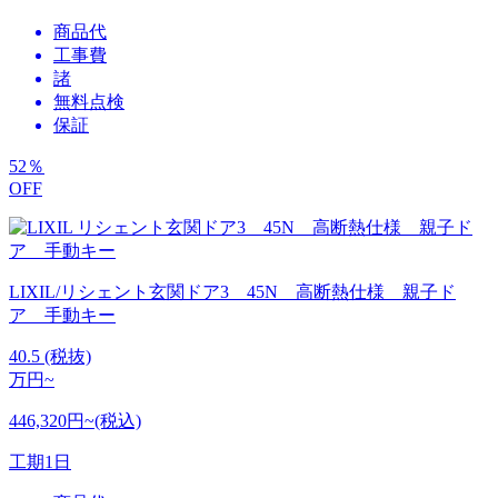
商品代
工事費
諸
無料点検
保証
52
％
OFF
LIXIL/リシェント玄関ドア3 45N 高断熱仕様 親子ド
ア 手動キー
40.5
(税抜)
万円~
446,320円~(税込)
工期
1日