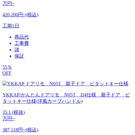
万円~
420,200円~(税込)
工期
1日
商品代
工事費
諸
保証
55
％
OFF
YKKAP/かんたんドアリモ N05T D4仕様 親子ドア ピ
タットキー仕様(洋風カーブハンドル)
35.1
(税抜)
万円~
387,118円~(税込)