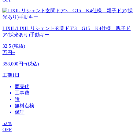
LIXIL/LIXIL リシェント玄関ドア3 G15 K4仕様 親子ド
ア(採光あり)手動キー
32.5
(税抜)
万円~
358,000円~(税込)
工期
1日
商品代
工事費
諸
無料点検
保証
52
％
OFF