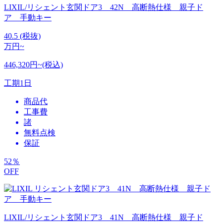
LIXIL/リシェント玄関ドア3 42N 高断熱仕様 親子ド
ア 手動キー
40.5
(税抜)
万円~
446,320円~(税込)
工期
1日
商品代
工事費
諸
無料点検
保証
52
％
OFF
LIXIL/リシェント玄関ドア3 41N 高断熱仕様 親子ド