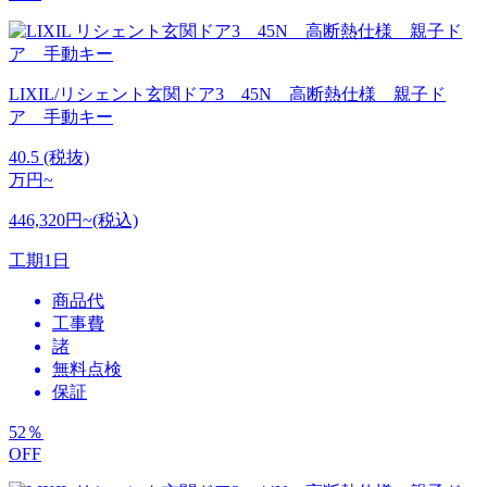
LIXIL/リシェント玄関ドア3 45N 高断熱仕様 親子ド
ア 手動キー
40.5
(税抜)
万円~
446,320円~(税込)
工期
1日
商品代
工事費
諸
無料点検
保証
52
％
OFF