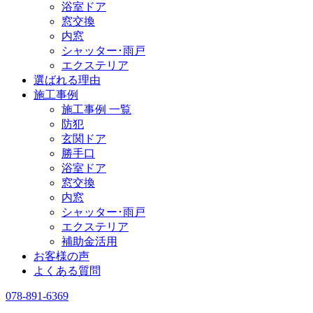
浴室ドア
窓交換
内窓
シャッター･雨戸
エクステリア
選ばれる理由
施工事例
施工事例 一覧
防犯
玄関ドア
勝手口
浴室ドア
窓交換
内窓
シャッター･雨戸
エクステリア
補助金活用
お客様の声
よくある質問
078-891-6369