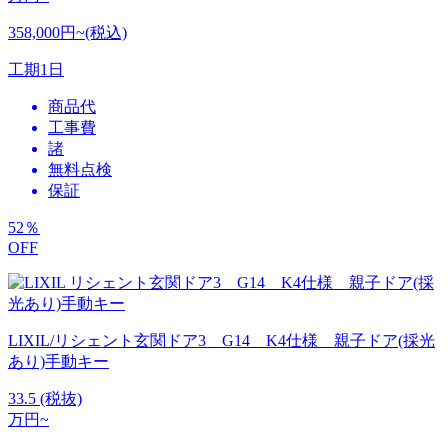
358,000円~(税込)
工期
1日
商品代
工事費
諸
無料点検
保証
52
％
OFF
LIXIL/リシェント玄関ドア3 G14 K4仕様 親子ドア(採光
あり)手動キー
33.5
(税抜)
万円~