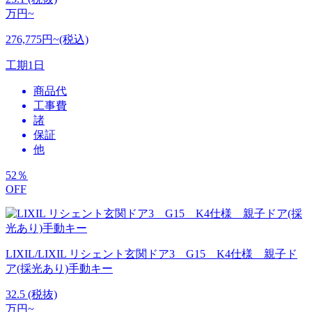
万円~
276,775円~(税込)
工期
1日
商品代
工事費
諸
保証
他
52
％
OFF
LIXIL/LIXIL リシェント玄関ドア3 G15 K4仕様 親子ド
ア(採光あり)手動キー
32.5
(税抜)
万円~