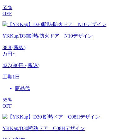
55
％
OFF
YKKap/D30断熱/防火ドア N10デザイン
38.8
(税抜)
万円~
427,680円~(税込)
工期
1日
商品代
55
％
OFF
YKKap/D30断熱ドア C08Hデザイン