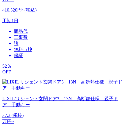
410,320円~(税込)
工期
1日
商品代
工事費
諸
無料点検
保証
52
％
OFF
LIXIL/リシェント玄関ドア3 13N 高断熱仕様 親子ド
ア 手動キー
37.3
(税抜)
万円~