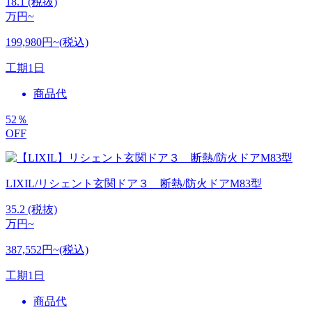
18.1
(税抜)
万円~
199,980円~(税込)
工期
1日
商品代
52
％
OFF
LIXIL/リシェント玄関ドア３ 断熱/防火ドアM83型
35.2
(税抜)
万円~
387,552円~(税込)
工期
1日
商品代