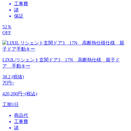
工事費
諸
保証
52
％
OFF
LIXIL/リシェント玄関ドア3 17N 高断熱仕様 親子ド
ア 手動キー
38.2
(税抜)
万円~
420,200円~(税込)
工期
1日
商品代
工事費
諸