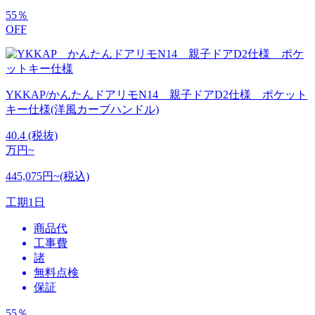
55
％
OFF
YKKAP/かんたんドアリモN14 親子ドアD2仕様 ポケット
キー仕様(洋風カーブハンドル)
40.4
(税抜)
万円~
445,075円~(税込)
工期
1日
商品代
工事費
諸
無料点検
保証
55
％