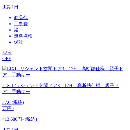
工期
1日
商品代
工事費
諸
無料点検
保証
52
％
OFF
LIXIL/リシェント玄関ドア3 17H 高断熱仕様 親子ド
ア 手動キー
37.6
(税抜)
万円~
413,680円~(税込)
工期
1日