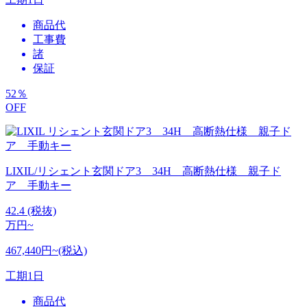
商品代
工事費
諸
保証
52
％
OFF
LIXIL/リシェント玄関ドア3 34H 高断熱仕様 親子ド
ア 手動キー
42.4
(税抜)
万円~
467,440円~(税込)
工期
1日
商品代