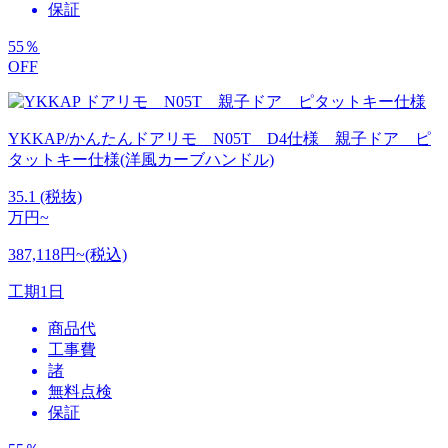
保証
55
％
OFF
YKKAP/かんたんドアリモ N05T D4仕様 親子ドア ピ
タットキー仕様(洋風カーブハンドル)
35.1
(税抜)
万円~
387,118円~(税込)
工期
1日
商品代
工事費
諸
無料点検
保証