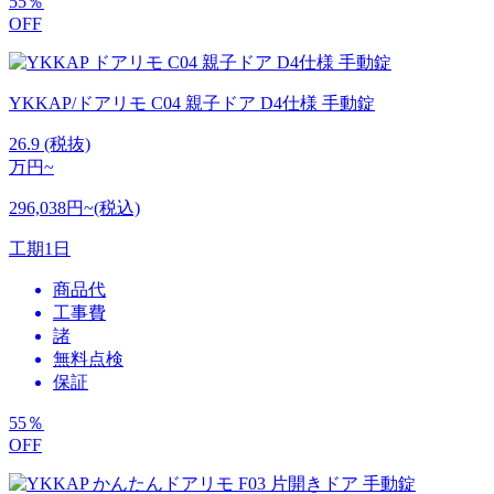
55
％
OFF
YKKAP/ドアリモ C04 親子ドア D4仕様 手動錠
26.9
(税抜)
万円~
296,038円~(税込)
工期
1日
商品代
工事費
諸
無料点検
保証
55
％
OFF