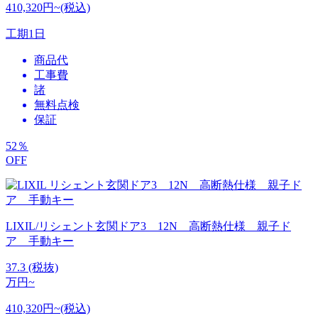
410,320円~(税込)
工期
1日
商品代
工事費
諸
無料点検
保証
52
％
OFF
LIXIL/リシェント玄関ドア3 12N 高断熱仕様 親子ド
ア 手動キー
37.3
(税抜)
万円~
410,320円~(税込)