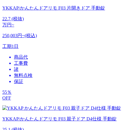
YKKAP/かんたんドアリモ F03 片開きドア 手動錠
22.7
(税抜)
万円~
250,003円~(税込)
工期
1日
商品代
工事費
諸
無料点検
保証
55
％
OFF
YKKAP/かんたんドアリモ F03 親子ドア D4仕様 手動錠
25.1
(税抜)