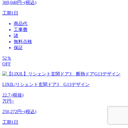
369,040円~(税込)
工期
1日
商品代
工事費
諸
無料点検
保証
52
％
OFF
LIXIL/リシェント玄関ドア3 G13デザイン
22.7
(税抜)
万円~
250,272円~(税込)
工期
1日