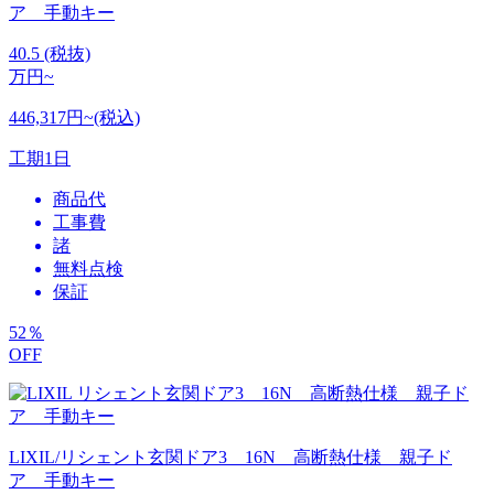
ア 手動キー
40.5
(税抜)
万円~
446,317円~(税込)
工期
1日
商品代
工事費
諸
無料点検
保証
52
％
OFF
LIXIL/リシェント玄関ドア3 16N 高断熱仕様 親子ド
ア 手動キー