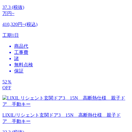
37.3
(税抜)
万円~
410,320円~(税込)
工期
1日
商品代
工事費
諸
無料点検
保証
52
％
OFF
LIXIL/リシェント玄関ドア3 15N 高断熱仕様 親子ド
ア 手動キー