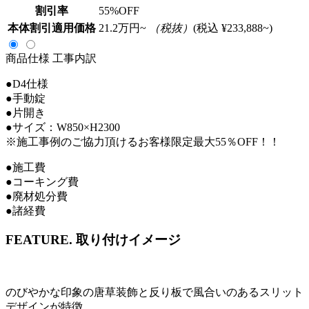
割引率
55
%OFF
本体割引適用価格
21.2
万円~
（税抜）
(税込 ¥233,888~)
商品仕様
工事内訳
●D4仕様
●手動錠
●片開き
●サイズ：W850×H2300
※施工事例のご協力頂けるお客様限定最大55％OFF！！
●施工費
●コーキング費
●廃材処分費
●諸経費
FEATURE.
取り付けイメージ
のびやかな印象の唐草装飾と反り板で風合いのあるスリット
デザインが特徴。