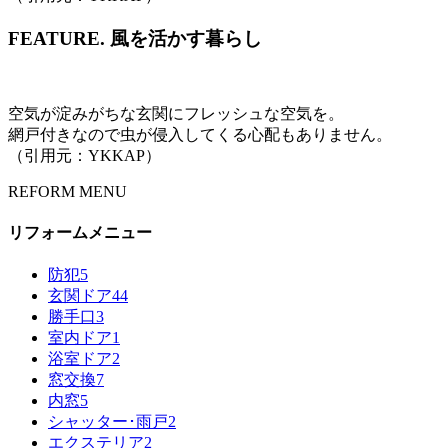
FEATURE.
風を活かす暮らし
空気が淀みがちな玄関にフレッシュな空気を。
網戸付きなので虫が侵入してくる心配もありません。
（引用元：YKKAP）
REFORM MENU
リフォームメニュー
防犯
5
玄関ドア
44
勝手口
3
室内ドア
1
浴室ドア
2
窓交換
7
内窓
5
シャッター･雨戸
2
エクステリア
2