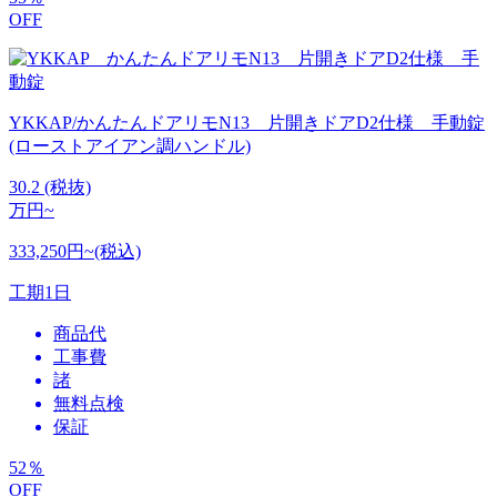
OFF
YKKAP/かんたんドアリモN13 片開きドアD2仕様 手動錠
(ローストアイアン調ハンドル)
30.2
(税抜)
万円~
333,250円~(税込)
工期
1日
商品代
工事費
諸
無料点検
保証
52
％
OFF