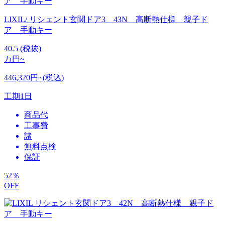
LIXIL/ リシェント玄関ドア3 43N 高断熱仕様 親子ド
ア 手動キー
40.5
(税抜)
万円~
446,320円~(税込)
工期
1日
商品代
工事費
諸
無料点検
保証
52
％
OFF