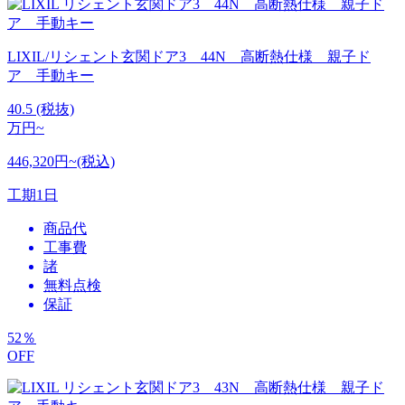
LIXIL/リシェント玄関ドア3 44N 高断熱仕様 親子ド
ア 手動キー
40.5
(税抜)
万円~
446,320円~(税込)
工期
1日
商品代
工事費
諸
無料点検
保証
52
％
OFF