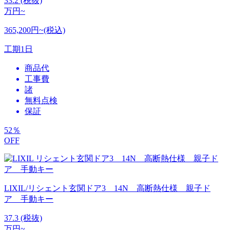
33.2
(税抜)
万円~
365,200円~(税込)
工期
1日
商品代
工事費
諸
無料点検
保証
52
％
OFF
LIXIL/リシェント玄関ドア3 14N 高断熱仕様 親子ド
ア 手動キー
37.3
(税抜)
万円~