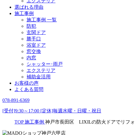
エクステリア
選ばれる理由
施工事例
施工事例 一覧
防犯
玄関ドア
勝手口
浴室ドア
窓交換
内窓
シャッター･雨戸
エクステリア
補助金活用
お客様の声
よくある質問
078-891-6369
[受付]9:30～17:00 [定休]毎週水曜・日曜・祝日
TOP
施工事例
神戸市長田区 LIXILの防火ドアでリ