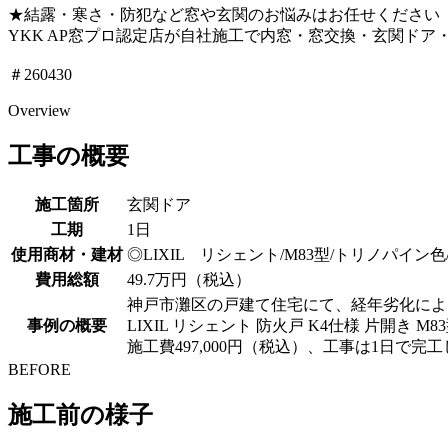
★結露・寒さ・防犯など窓や玄関のお悩みはお任せください
YKK AP窓プロ認定店が自社施工で内窓・窓交換・玄関ドア
＃260430
Overview
工事の概要
施工箇所
玄関ドア
工期
1日
使用商材・建材
◎LIXIL リシェント/M83型/トリノパイン色
費用総額
49.7万円（税込）
神戸市灘区の戸建て住宅にて、経年劣化によ
事例の概要
LIXIL リシェント 防火戸 K4仕様 片
施工費497,000円（税込）、工事は1日で完
BEFORE
施工前の様子