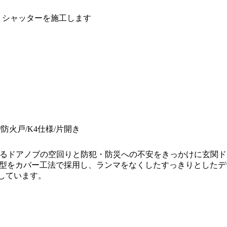
・シャッターを施工します
/防火戸/K4仕様/片開き
るドアノブの空回りと防犯・防災への不安をきっかけに玄関ド
開き M83型をカバー工法で採用し、ランマをなくしたすっきりとし
工しています。