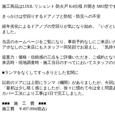
施工商品はLIXIL リシェント 防火戸 K4仕様 片開き M83型で
きっかけは空回りするドアノブと防犯・防災への不安
経年劣化によるドアノブの空回りが気になり始め、「いざと
ました。
当店のホームページをご覧になり、事前予約なしにご来店い
アポなしのご来店にもスタッフ一同笑顔でお迎えし、「気持
提案力・価格・信頼感の三点をご評価いただき、ご成約とな
来店時・現地調査時・施工当日のすべてにおいてスタッフの
■ランマをなくしてすっきりとした玄関に
以前のドアには上部にランマ（欄間）がありましたが、今回
「最初は少し暗く感じましたが、徐々に慣れて今は全く問題
カバー工法により工事は1日で完工しました。
■■■ 施 工 費 ■■■
施工費 ￥497.000(税込)