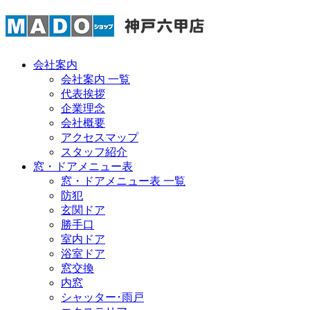
会社案内
会社案内 一覧
代表挨拶
企業理念
会社概要
アクセスマップ
スタッフ紹介
窓・ドアメニュー表
窓・ドアメニュー表 一覧
防犯
玄関ドア
勝手口
室内ドア
浴室ドア
窓交換
内窓
シャッター･雨戸