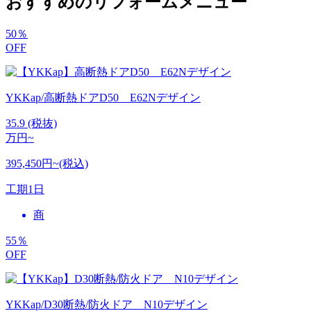
おすすめのリフォームメニュー
50
％
OFF
YKKap/高断熱ドアD50 E62Nデザイン
35.9
(税抜)
万円~
395,450円~(税込)
工期
1日
商
55
％
OFF
YKKap/D30断熱/防火ドア N10デザイン