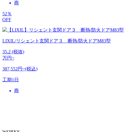
商
52
％
OFF
LIXIL/リシェント玄関ドア３ 断熱/防火ドアM83型
35.2
(税抜)
万円~
387,552円~(税込)
工期
1日
商
WORKS