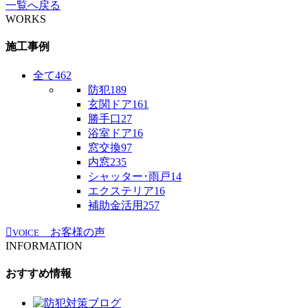
一覧へ戻る
WORKS
施工事例
全て
462
防犯
189
玄関ドア
161
勝手口
27
浴室ドア
16
窓交換
97
内窓
235
シャッター･雨戸
14
エクステリア
16
補助金活用
257
お客様の声
VOICE
INFORMATION
おすすめ情報