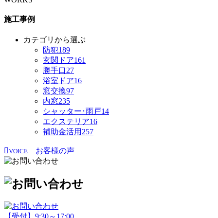
施工事例
カテゴリから選ぶ
防犯
189
玄関ドア
161
勝手口
27
浴室ドア
16
窓交換
97
内窓
235
シャッター･雨戸
14
エクステリア
16
補助金活用
257
お客様の声
VOICE
【受付】9:30～17:00