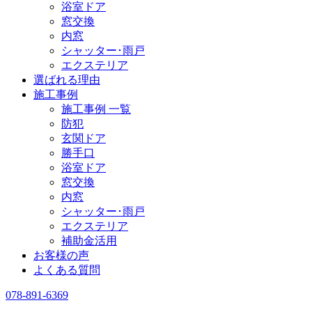
浴室ドア
窓交換
内窓
シャッター･雨戸
エクステリア
選ばれる理由
施工事例
施工事例 一覧
防犯
玄関ドア
勝手口
浴室ドア
窓交換
内窓
シャッター･雨戸
エクステリア
補助金活用
お客様の声
よくある質問
078-891-6369