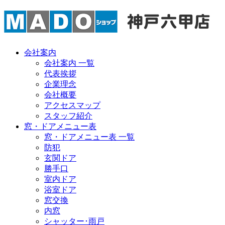
会社案内
会社案内 一覧
代表挨拶
企業理念
会社概要
アクセスマップ
スタッフ紹介
窓・ドアメニュー表
窓・ドアメニュー表 一覧
防犯
玄関ドア
勝手口
室内ドア
浴室ドア
窓交換
内窓
シャッター･雨戸