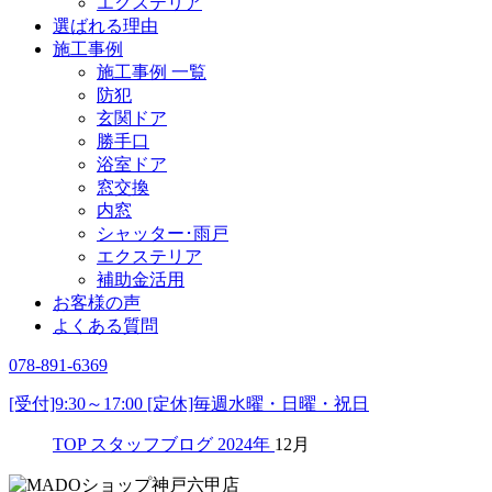
エクステリア
選ばれる理由
施工事例
施工事例 一覧
防犯
玄関ドア
勝手口
浴室ドア
窓交換
内窓
シャッター･雨戸
エクステリア
補助金活用
お客様の声
よくある質問
078-891-6369
[受付]9:30～17:00 [定休]毎週水曜・日曜・祝日
TOP
スタッフブログ
2024年
12月