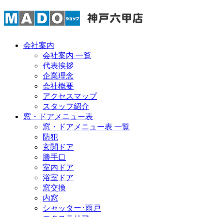
会社案内
会社案内 一覧
代表挨拶
企業理念
会社概要
アクセスマップ
スタッフ紹介
窓・ドアメニュー表
窓・ドアメニュー表 一覧
防犯
玄関ドア
勝手口
室内ドア
浴室ドア
窓交換
内窓
シャッター･雨戸