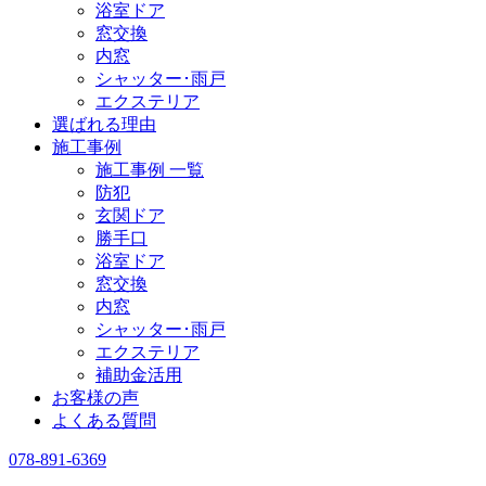
浴室ドア
窓交換
内窓
シャッター･雨戸
エクステリア
選ばれる理由
施工事例
施工事例 一覧
防犯
玄関ドア
勝手口
浴室ドア
窓交換
内窓
シャッター･雨戸
エクステリア
補助金活用
お客様の声
よくある質問
078-891-6369