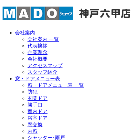
会社案内
会社案内 一覧
代表挨拶
企業理念
会社概要
アクセスマップ
スタッフ紹介
窓・ドアメニュー表
窓・ドアメニュー表 一覧
防犯
玄関ドア
勝手口
室内ドア
浴室ドア
窓交換
内窓
シャッター･雨戸