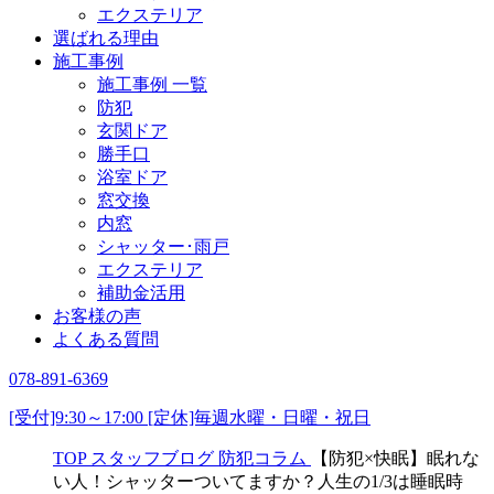
エクステリア
選ばれる理由
施工事例
施工事例 一覧
防犯
玄関ドア
勝手口
浴室ドア
窓交換
内窓
シャッター･雨戸
エクステリア
補助金活用
お客様の声
よくある質問
078-891-6369
[受付]9:30～17:00 [定休]毎週水曜・日曜・祝日
TOP
スタッフブログ
防犯コラム
【防犯×快眠】眠れな
い人！シャッターついてますか？人生の1/3は睡眠時