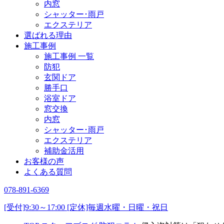
内窓
シャッター･雨戸
エクステリア
選ばれる理由
施工事例
施工事例 一覧
防犯
玄関ドア
勝手口
浴室ドア
窓交換
内窓
シャッター･雨戸
エクステリア
補助金活用
お客様の声
よくある質問
078-891-6369
[受付]9:30～17:00 [定休]毎週水曜・日曜・祝日