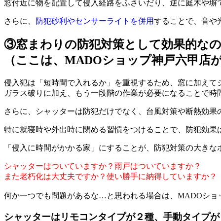
窓付近に物を配置して侵入経路をふさいだり、逆に庭木や塀
さらに、
防犯砂利やセンサーライトを併用
することで、音や
③窓まわりの防犯対策として効果的な
（ここは、MADOショップ神戸六甲店
侵入犯は「短時間で入れるか」を重視するため、窓に加えて
ガラス破りに加え、もう一段階の作業が必要になることで時
さらに、シャッターは防犯だけでなく、台風対策や断熱効果
特に就寝時や外出時に閉める習慣をつけることで、防犯効果
「侵入に時間がかかる家」にすることが、防犯対策の大きな
シャッターはついていますか？雨戸はついていますか？
また老朽化は大丈夫ですか？使い勝手に納得していますか？
何か一つでも問題があるな…と思われる場合は、MADOショ
シャッターはリモコンタイプが２種、手動タイプが