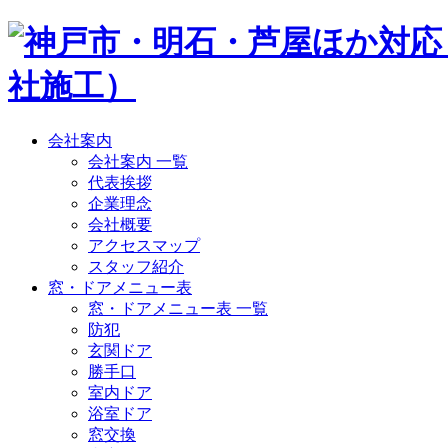
会社案内
会社案内 一覧
代表挨拶
企業理念
会社概要
アクセスマップ
スタッフ紹介
窓・ドアメニュー表
窓・ドアメニュー表 一覧
防犯
玄関ドア
勝手口
室内ドア
浴室ドア
窓交換