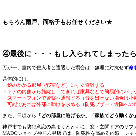
もちろん雨戸、面格子もお任せください★
④最後に・・・もし入られてしまった
万が一、室内で侵入者と遭遇した場合は、無理に対抗せず
命
具体的には、
・鍵のかかる部屋（寝室など）にすぐ避難する
・ドアの内側から施錠し、できれば家具などで簡易的にバリ
・スマートフォンで警察へ通報する（音を出せない場合は小
・可能であれば外部に助けを求める（防犯ブザー・近隣への
また、日頃から
「どの部屋に逃げるか」「家族でどう動くか
神戸市でも防犯意識の高まりとともに、窓・玄関ドアのリフ
MADOショップ神戸六甲店では、防犯性を高める内窓・シャ