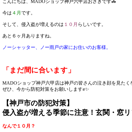
こんにちは、MADOショップ神戸六甲店おざきです🚓
今は
４月
です。
そして、侵入盗が増えるのは
１０月
らしいです。
あと６ヶ月ありますね。
ノーシャッター、ノー雨戸の家にお住いのお客様。
「まだ間に合います」
MADOショップ神戸六甲店は神戸の皆さんの泣き顔を見たく
ぜひ、今から防犯対策をお願いします✊✨
【神戸市の防犯対策】
侵入盗が増える季節に注意！玄関・窓リ
なんで１０月？