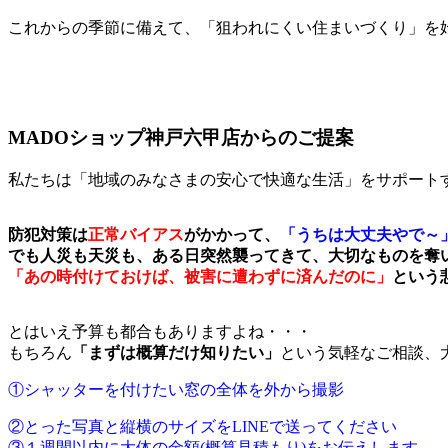
これからの季節に備えて、「狙われにくい住まいづくり」を
MADOショップ神戸六甲店からのご提案
私たちは「地域のみなさまの安心で快適な生活」をサポート
防犯対策は
正常バイアス
がかかって、
「うちは大丈夫やで～
でも人災も天災も、ある日突然襲ってきて、大切なものを奪
「あの時付けておけば、被害に遭わずに済んだのに」
という
とはいえ予算も都合もありますよね・・・
もちろん
「まずは概算だけ知りたい」
という気軽なご相談、
①シャッターを付けたい窓の全体を外から撮影
②とった写真と縦横のサイズをLINEで送ってください
③１週間以内に大体の金額(概算見積もり)をお伝えします