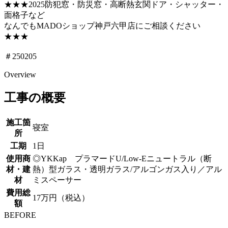
★★★2025防犯窓・防災窓・高断熱玄関ドア・シャッター・
面格子など
なんでもMADOショップ神戸六甲店にご相談ください
★★★
＃250205
Overview
工事の概要
施工箇
寝室
所
工期
1日
使用商
◎YKKap プラマードU/Low-Eニュートラル（断
材・建
熱）型ガラス・透明ガラス/アルゴンガス入り／アル
材
ミスペーサー
費用総
17万円（税込）
額
BEFORE