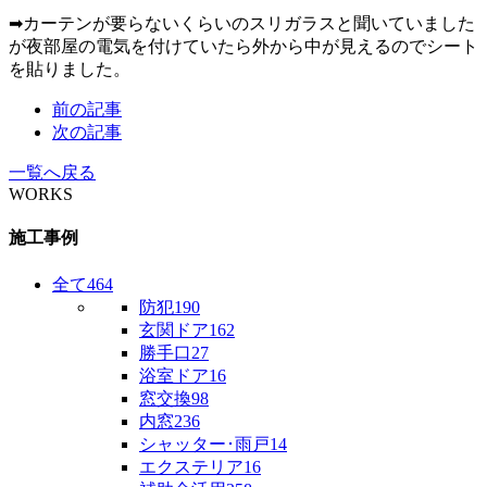
➡カーテンが要らないくらいのスリガラスと聞いていました
が夜部屋の電気を付けていたら外から中が見えるのでシート
を貼りました。
前の記事
次の記事
一覧へ戻る
WORKS
施工事例
全て
464
防犯
190
玄関ドア
162
勝手口
27
浴室ドア
16
窓交換
98
内窓
236
シャッター･雨戸
14
エクステリア
16