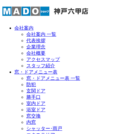
会社案内
会社案内 一覧
代表挨拶
企業理念
会社概要
アクセスマップ
スタッフ紹介
窓・ドアメニュー表
窓・ドアメニュー表 一覧
防犯
玄関ドア
勝手口
室内ドア
浴室ドア
窓交換
内窓
シャッター･雨戸