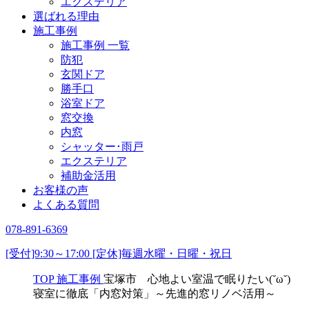
エクステリア
選ばれる理由
施工事例
施工事例 一覧
防犯
玄関ドア
勝手口
浴室ドア
窓交換
内窓
シャッター･雨戸
エクステリア
補助金活用
お客様の声
よくある質問
078-891-6369
[受付]9:30～17:00 [定休]毎週水曜・日曜・祝日
TOP
施工事例
宝塚市 心地よい室温で眠りたい(˘ω˘)
寝室に徹底「内窓対策」～先進的窓リノベ活用～