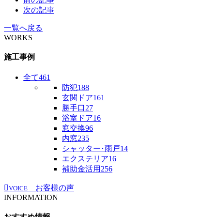
次の記事
一覧へ戻る
WORKS
施工事例
全て
461
防犯
188
玄関ドア
161
勝手口
27
浴室ドア
16
窓交換
96
内窓
235
シャッター･雨戸
14
エクステリア
16
補助金活用
256
お客様の声
VOICE
INFORMATION
おすすめ情報