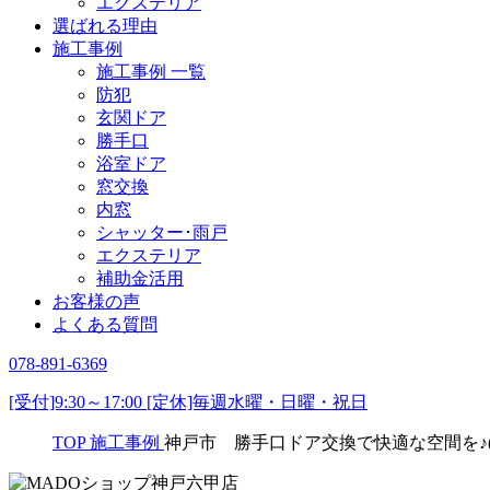
エクステリア
選ばれる理由
施工事例
施工事例 一覧
防犯
玄関ドア
勝手口
浴室ドア
窓交換
内窓
シャッター･雨戸
エクステリア
補助金活用
お客様の声
よくある質問
078-891-6369
[受付]9:30～17:00 [定休]毎週水曜・日曜・祝日
TOP
施工事例
神戸市 勝手口ドア交換で快適な空間を♪(