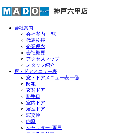
会社案内
会社案内 一覧
代表挨拶
企業理念
会社概要
アクセスマップ
スタッフ紹介
窓・ドアメニュー表
窓・ドアメニュー表 一覧
防犯
玄関ドア
勝手口
室内ドア
浴室ドア
窓交換
内窓
シャッター･雨戸