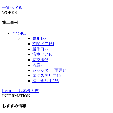
一覧へ戻る
WORKS
施工事例
全て
461
防犯
188
玄関ドア
161
勝手口
27
浴室ドア
16
窓交換
96
内窓
235
シャッター･雨戸
14
エクステリア
16
補助金活用
256
お客様の声
VOICE
INFORMATION
おすすめ情報