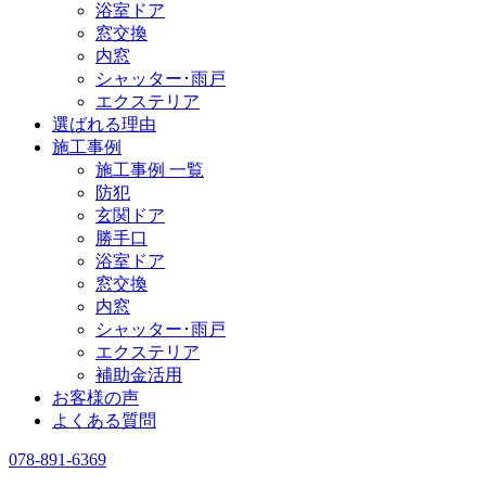
浴室ドア
窓交換
内窓
シャッター･雨戸
エクステリア
選ばれる理由
施工事例
施工事例 一覧
防犯
玄関ドア
勝手口
浴室ドア
窓交換
内窓
シャッター･雨戸
エクステリア
補助金活用
お客様の声
よくある質問
078-891-6369