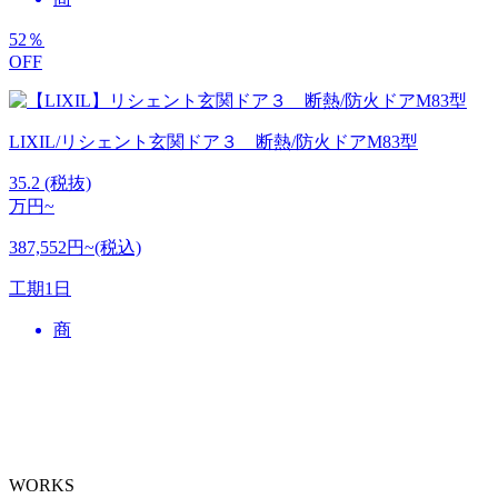
52
％
OFF
LIXIL/リシェント玄関ドア３ 断熱/防火ドアM83型
35.2
(税抜)
万円~
387,552円~(税込)
工期
1日
商
WORKS