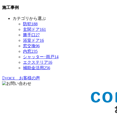
施工事例
カテゴリから選ぶ
防犯
188
玄関ドア
161
勝手口
27
浴室ドア
16
窓交換
96
内窓
235
シャッター･雨戸
14
エクステリア
16
補助金活用
256
お客様の声
VOICE