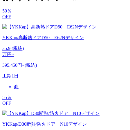
50
％
OFF
YKKap/高断熱ドアD50 E62Nデザイン
35.9
(税抜)
万円~
395,450円~(税込)
工期
1日
商
55
％
OFF
YKKap/D30断熱/防火ドア N10デザイン