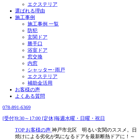
エクステリア
選ばれる理由
施工事例
施工事例 一覧
防犯
玄関ドア
勝手口
浴室ドア
窓交換
内窓
シャッター･雨戸
エクステリア
補助金活用
お客様の声
よくある質問
078-891-6369
[受付]9:30～17:00 [定休]毎週水曜・日曜・祝日
TOP
お客様の声
神戸市北区 明るい玄関のススメ。日
焼けによる劣化が気になるドアを最新断熱ドアに！～