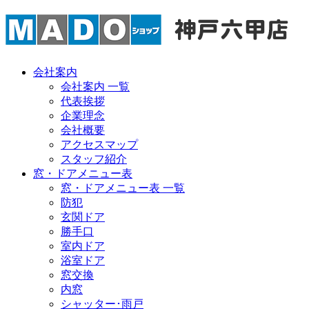
会社案内
会社案内 一覧
代表挨拶
企業理念
会社概要
アクセスマップ
スタッフ紹介
窓・ドアメニュー表
窓・ドアメニュー表 一覧
防犯
玄関ドア
勝手口
室内ドア
浴室ドア
窓交換
内窓
シャッター･雨戸