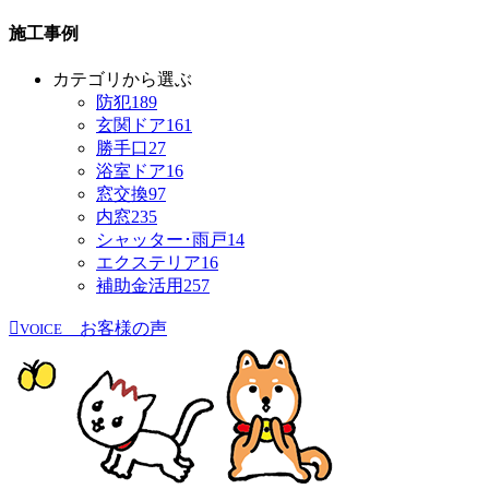
施工事例
カテゴリから選ぶ
防犯
189
玄関ドア
161
勝手口
27
浴室ドア
16
窓交換
97
内窓
235
シャッター･雨戸
14
エクステリア
16
補助金活用
257
お客様の声
VOICE