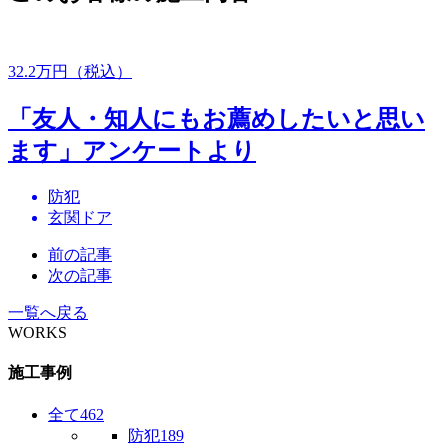
32.2
万円（税込）
「友人・知人にもお薦めしたいと思い
ます」アンケートより
防犯
玄関ドア
前の記事
次の記事
一覧へ戻る
WORKS
施工事例
全て
462
防犯
189