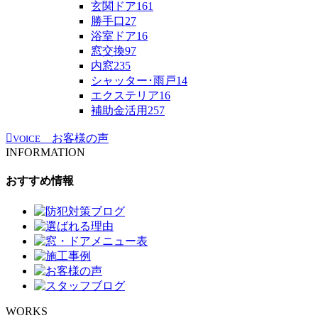
玄関ドア
161
勝手口
27
浴室ドア
16
窓交換
97
内窓
235
シャッター･雨戸
14
エクステリア
16
補助金活用
257
お客様の声
VOICE
INFORMATION
おすすめ情報
WORKS