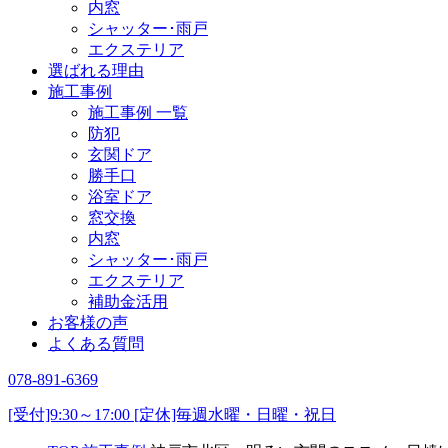
内窓
シャッター･雨戸
エクステリア
選ばれる理由
施工事例
施工事例 一覧
防犯
玄関ドア
勝手口
浴室ドア
窓交換
内窓
シャッター･雨戸
エクステリア
補助金活用
お客様の声
よくある質問
078-891-6369
[受付]9:30～17:00 [定休]毎週水曜・日曜・祝日