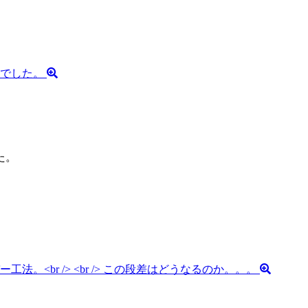
。
。
。