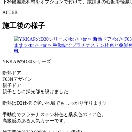
下枠段差緩和材をオプションで付けて、蹴躓きの心配を軽減
AFTER
施工後の様子
YKKAPのD30シリーズ
断熱ドア
F03Nデザイン
親子ドア
親子ともに採光部を設けました
断熱はD2仕様で寒い地域でもしっかり守ります✨
手動錠でプラチナステン枠色と桑炭色のドア色。
高級感のある人気カラーです。