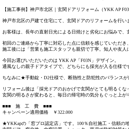
【施工事例】神戸市北区｜玄関ドアリフォーム（YKK AP F0
神戸市北区の戸建て住宅にて、玄関ドアのリフォームを行い
お客様は、長年の直射日光による日焼けと劣化にお悩みで、
初回のご連絡から丁寧に対応した点に信頼を感じていただき
施工後には「営業も施工スタッフも親切で丁寧。知人や友人
今回お選びいただいたのは YKK AP「F03N」デザイン。
通風なしの親子ドアタイプで、どちらにも採光が入る仕様で
ちなみに★手動錠・D2仕様で、断熱性と防犯性のバランスが
リフォーム後は「採光ドアのおかげで玄関がとても明るくな
玄関の明るさが変わると、毎日の帰宅時の気分もぐっと上が
■■■ 施 工 費 ■■■
キャンペーン適用価格 ￥322.000
★YKKapの「窓プロ認定店」です。100％自社施工・信頼