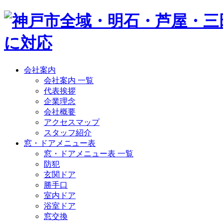
会社案内
会社案内 一覧
代表挨拶
企業理念
会社概要
アクセスマップ
スタッフ紹介
窓・ドアメニュー表
窓・ドアメニュー表 一覧
防犯
玄関ドア
勝手口
室内ドア
浴室ドア
窓交換