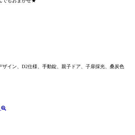
んでもおまかせ★
3Nデザイン、D2仕様、手動錠、親子ドア、子扉採光、桑炭色