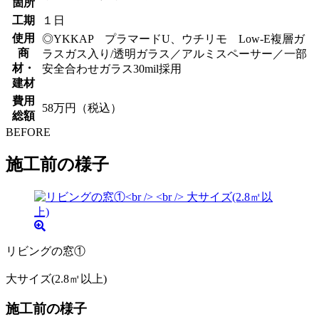
箇所
工期
１日
使用
◎YKKAP プラマードU、ウチリモ Low-E複層ガ
商
ラスガス入り/透明ガラス／アルミスペーサー／一部
材・
安全合わせガラス30mil採用
建材
費用
58万円（税込）
総額
BEFORE
施工前の様子
リビングの窓①
大サイズ(2.8㎡以上)
施工前の様子