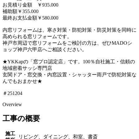
お見積り金額 ￥935.000
補助額￥355.000
最終お支払金額￥580.000
内窓リフォームは、寒さ対策・防犯対策・防災対策を同時に
高められる窓リフォームです。
神戸市周辺で窓リフォームをご検討の方は、ぜひMADOシ
ョップ神戸六甲店へご相談ください。
★YKKapの「窓プロ認定店」です。100％自社施工・信頼の
地域密着サッシ専門店
玄関ドア・窓交換・内窓設置・シャッター雨戸で防犯対策な
んでもおまかせ★
＃251204
Overview
工事の概要
施工
リビング、ダイニング、和室、書斎