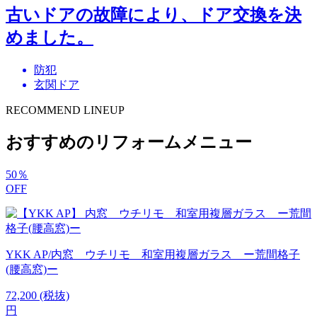
古いドアの故障により、ドア交換を決
めました。
防犯
玄関ドア
RECOMMEND LINEUP
おすすめのリフォームメニュー
50
％
OFF
YKK AP/内窓 ウチリモ 和室用複層ガラス ー荒間格子
(腰高窓)ー
72,200
(税抜)
円