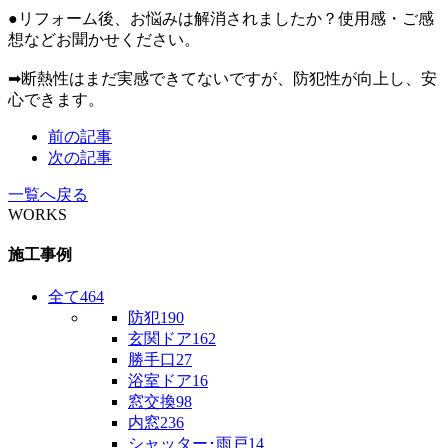
●リフォーム後、お悩みは解消されましたか？使用感・ご感
想などお聞かせください。
➡断熱性はまだ実感できてないですが、防犯性が向上し、安
心できます。
前の記事
次の記事
一覧へ戻る
WORKS
施工事例
全て
464
防犯
190
玄関ドア
162
勝手口
27
浴室ドア
16
窓交換
98
内窓
236
シャッター･雨戸
14