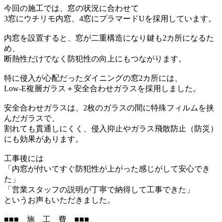
今回の施工では、窓の状況に合わせて
3窓にウチリモ内窓、4窓にプラマードUを採用しています。
内窓を設置すると、窓が二重構造になり鍵も2カ所になるた
め、
断熱性だけでなく防犯性の向上にもつながります。
特に侵入が心配だったダイニングの窓2カ所には、
Low-E複層ガラス＋安全合わせガラスを採用しました。
安全合わせガラスは、2枚のガラスの間に特殊フィルムを挟
んだガラスで、
割れても貫通しにくく、侵入抑止やガラス飛散防止（防災）
にも効果があります。
工事後には
「内窓が付いてすぐ防犯性が上がった感じがして安心でき
た」
「営業スタッフの説明が丁寧で納得して工事できた」
というお声もいただきました。
■■■ 施 工 費 ■■■