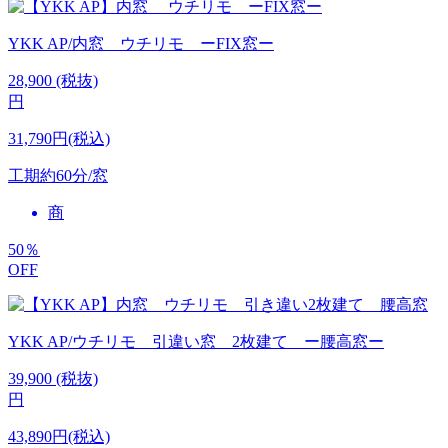
YKK AP/内窓 ウチリモ ーFIX窓ー
28,900
(税抜)
円
31,790円(税込)
工期
約60分/窓
商
50
％
OFF
YKK AP/ウチリモ 引違い窓 2枚建て ー腰高窓ー
39,900
(税抜)
円
43,890円(税込)