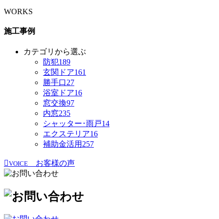
WORKS
施工事例
カテゴリから選ぶ
防犯
189
玄関ドア
161
勝手口
27
浴室ドア
16
窓交換
97
内窓
235
シャッター･雨戸
14
エクステリア
16
補助金活用
257
お客様の声
VOICE