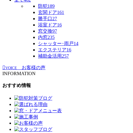
防犯
189
玄関ドア
161
勝手口
27
浴室ドア
16
窓交換
97
内窓
235
シャッター･雨戸
14
エクステリア
16
補助金活用
257
お客様の声
VOICE
INFORMATION
おすすめ情報