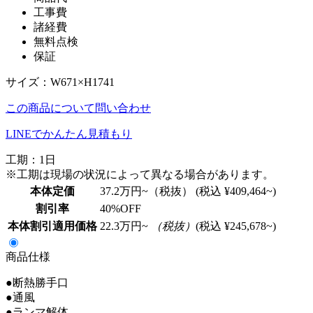
工事費
諸経費
無料点検
保証
サイズ：W671×H1741
この商品について問い合わせ
LINEでかんたん見積もり
工期：1日
※工期は現場の状況によって異なる場合があります。
本体定価
37.2
万円~（税抜）
(税込 ¥409,464~)
割引率
40
%OFF
本体割引適用価格
22.3
万円~
（税抜）
(税込 ¥245,678~)
商品仕様
●断熱勝手口
●通風
●ランマ解体