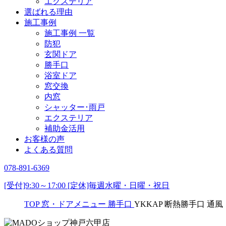
エクステリア
選ばれる理由
施工事例
施工事例 一覧
防犯
玄関ドア
勝手口
浴室ドア
窓交換
内窓
シャッター･雨戸
エクステリア
補助金活用
お客様の声
よくある質問
078-891-6369
[受付]9:30～17:00 [定休]毎週水曜・日曜・祝日
TOP
窓・ドアメニュー
勝手口
YKKAP 断熱勝手口 通風