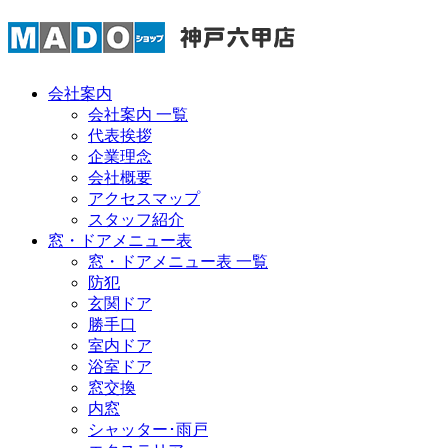
会社案内
会社案内 一覧
代表挨拶
企業理念
会社概要
アクセスマップ
スタッフ紹介
窓・ドアメニュー表
窓・ドアメニュー表 一覧
防犯
玄関ドア
勝手口
室内ドア
浴室ドア
窓交換
内窓
シャッター･雨戸