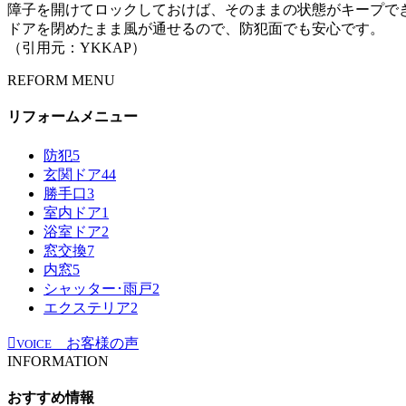
障子を開けてロックしておけば、そのままの状態がキープで
ドアを閉めたまま風が通せるので、防犯面でも安心です。
（引用元：YKKAP）
REFORM MENU
リフォームメニュー
防犯
5
玄関ドア
44
勝手口
3
室内ドア
1
浴室ドア
2
窓交換
7
内窓
5
シャッター･雨戸
2
エクステリア
2
お客様の声
VOICE
INFORMATION
おすすめ情報