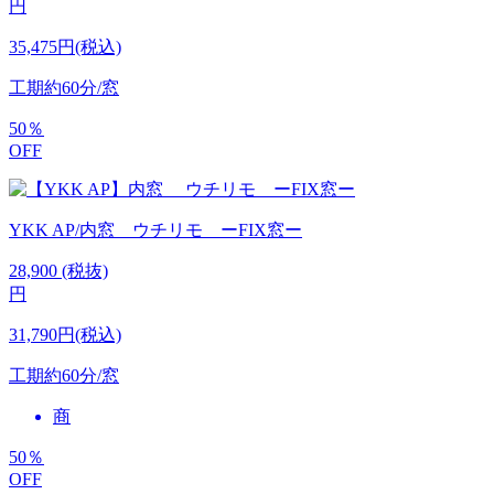
円
35,475円(税込)
工期
約60分/窓
50
％
OFF
YKK AP/内窓 ウチリモ ーFIX窓ー
28,900
(税抜)
円
31,790円(税込)
工期
約60分/窓
商
50
％
OFF