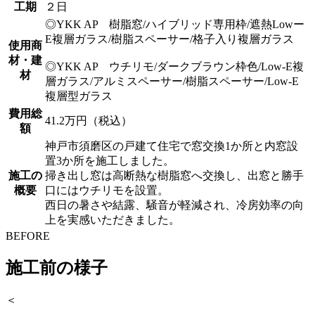
工期
２日
◎YKK AP 樹脂窓/ハイブリッド専用枠/遮熱Lowー
E複層ガラス/樹脂スペーサー/格子入り複層ガラス
使用商
材・建
◎YKK AP ウチリモ/ダークブラウン枠色/Low-E複
材
層ガラス/アルミスペーサー/樹脂スペーサー/Low-E
複層型ガラス
費用総
41.2万円（税込）
額
神戸市須磨区の戸建て住宅で窓交換1か所と内窓設
置3か所を施工しました。
施工の
掃き出し窓は高断熱な樹脂窓へ交換し、出窓と勝手
概要
口にはウチリモを設置。
西日の暑さや結露、騒音が軽減され、冷房効率の向
上を実感いただきました。
BEFORE
施工前の様子
＜