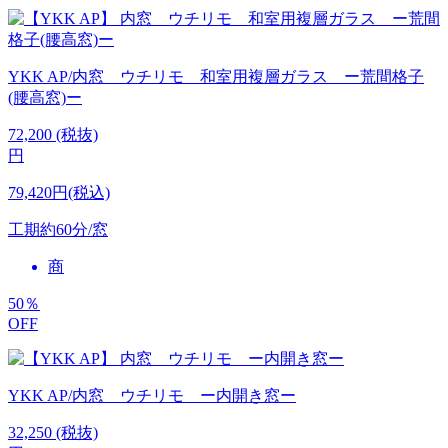
YKK AP/内窓 ウチリモ 和室用複層ガラス ー荒間格子
(腰高窓)ー
72,200
(税抜)
円
79,420円(税込)
工期
約60分/窓
商
50
％
OFF
YKK AP/内窓 ウチリモ ー内開き窓ー
32,250
(税抜)