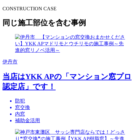
CONSTRUCTION CASE
同じ施工部位を含む事例
伊丹市
当店はYKK APの「マンション窓プロ
認定店」です！
防犯
窓交換
内窓
補助金活用