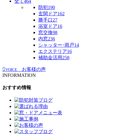
全て
464
防犯
190
玄関ドア
162
勝手口
27
浴室ドア
16
窓交換
98
内窓
236
シャッター･雨戸
14
エクステリア
16
補助金活用
258
お客様の声
VOICE
INFORMATION
おすすめ情報