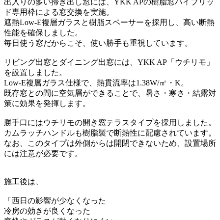
出入りの多い掃き出し窓には、YKK APの樹脂窓ハイブリッ
ド専用枠による窓交換を実施。
遮熱Low-E複層ガラスと樹脂スペーサーを採用し、高い断熱
性能を確保しました。
毎日使う窓だからこそ、使い勝手も重視しています。
リビング出窓とダイニング出窓には、YKK AP「ウチリモ」
を設置しました。
Low-E複層ガラス仕様で、熱貫流率は1.38W/㎡・K。
既存窓との間に空気層ができることで、暑さ・寒さ・結露対
策に効果を発揮します。
勝手口にはウチリモの開き窓テラスタイプを採用しました。
カムラッチハンドルも樹脂製で断熱性に配慮されています。
なお、このタイプは外側からは開閉できないため、設置場所
には注意が必要です。
施工後は、
「西日の影響が少なくなった
冷房の効きが良くなった