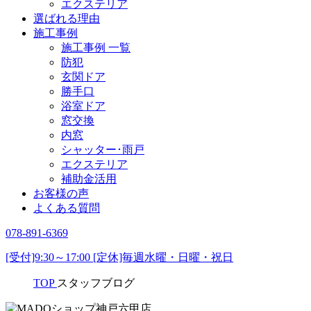
エクステリア
選ばれる理由
施工事例
施工事例 一覧
防犯
玄関ドア
勝手口
浴室ドア
窓交換
内窓
シャッター･雨戸
エクステリア
補助金活用
お客様の声
よくある質問
078-891-6369
[受付]9:30～17:00 [定休]毎週水曜・日曜・祝日
TOP
スタッフブログ