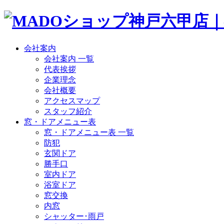
会社案内
会社案内 一覧
代表挨拶
企業理念
会社概要
アクセスマップ
スタッフ紹介
窓・ドアメニュー表
窓・ドアメニュー表 一覧
防犯
玄関ドア
勝手口
室内ドア
浴室ドア
窓交換
内窓
シャッター･雨戸