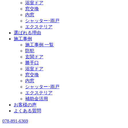
浴室ドア
窓交換
内窓
シャッター･雨戸
エクステリア
選ばれる理由
施工事例
施工事例 一覧
防犯
玄関ドア
勝手口
浴室ドア
窓交換
内窓
シャッター･雨戸
エクステリア
補助金活用
お客様の声
よくある質問
078-891-6369