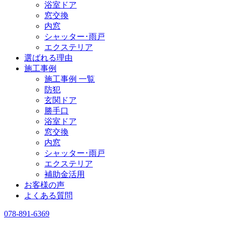
浴室ドア
窓交換
内窓
シャッター･雨戸
エクステリア
選ばれる理由
施工事例
施工事例 一覧
防犯
玄関ドア
勝手口
浴室ドア
窓交換
内窓
シャッター･雨戸
エクステリア
補助金活用
お客様の声
よくある質問
078-891-6369