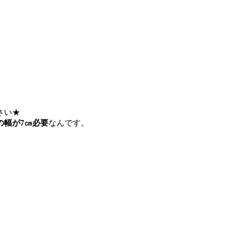
さい★
の幅が7㎝必要
なんです。