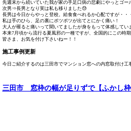
先週末から続いていた我が家の手足口病の悲劇にやっとゴー
次男⇒長男となり実は私も移りました😓
長男は今日からやっと登校。給食食べれるか心配ですが・・
私は手のひら、足の裏にポツポツが出てとにかく痛い！
大人が罹ると痛いって聞いてましたが身をもって体感してい
本来7月頃から流行る夏風邪の一種ですが、全国的にこの時
皆さま、お気を付け下さいねー！！
施工事例更新
今日ご紹介するのは三田市でマンション窓への内窓取付け工事
三田市 窓枠の幅が足りずで【ふかし枠