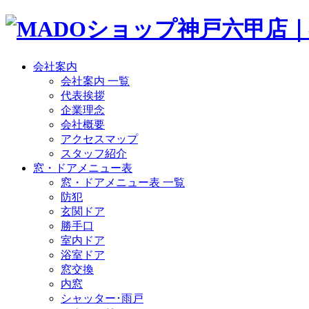
会社案内
会社案内 一覧
代表挨拶
企業理念
会社概要
アクセスマップ
スタッフ紹介
窓・ドアメニュー表
窓・ドアメニュー表 一覧
防犯
玄関ドア
勝手口
室内ドア
浴室ドア
窓交換
内窓
シャッター･雨戸