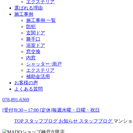
エクステリア
選ばれる理由
施工事例
施工事例 一覧
防犯
玄関ドア
勝手口
浴室ドア
窓交換
内窓
シャッター･雨戸
エクステリア
補助金活用
お客様の声
よくある質問
078-891-6369
[受付]9:30～17:00 [定休]毎週水曜・日曜・祝日
TOP
スタッフブログ
お知らせ
スタッフブログ
マンショ