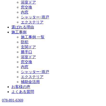
浴室ドア
窓交換
内窓
シャッター･雨戸
エクステリア
選ばれる理由
施工事例
施工事例 一覧
防犯
玄関ドア
勝手口
浴室ドア
窓交換
内窓
シャッター･雨戸
エクステリア
補助金活用
お客様の声
よくある質問
078-891-6369