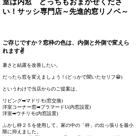
室は内窓 どっちもおまかせくださ
い！サッシ専門店～先進的窓リノベ～
ご存じですか？窓枠の色は、内側と外側で変えら
れます✌
暑さと結露を改善したい。
だったら窓を変えましょう！(どっかで聞いたセリフ😁)
というわけで当店からのご提案は、
リビング➡マドリモ(窓交換)
洋室コーナー窓➡プラマードU(内窓設置)
洋室➡ウチリモ(内窓設置)
ふかし枠２５を使用して、家の中の「枠」の出っ張りを最小
限に抑えました。