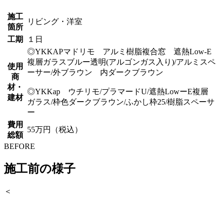
施工
リビング・洋室
箇所
工期
１日
◎YKKAPマドリモ アルミ樹脂複合窓 遮熱Low-E
複層ガラスブルー透明(アルゴンガス入り)/アルミスペ
使用
ーサー/外ブラウン 内ダークブラウン
商
材・
◎YKKap ウチリモ/プラマードU/遮熱LowーE複層
建材
ガラス/枠色ダークブラウン/ふかし枠25/樹脂スペーサ
ー
費用
55万円（税込）
総額
BEFORE
施工前の様子
＜