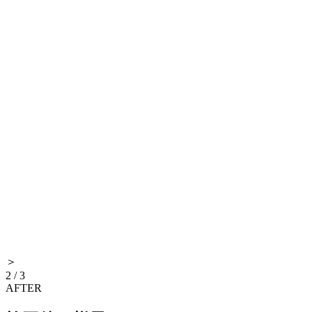
＞
2
/
3
AFTER