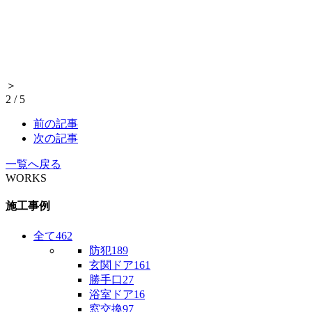
＞
2
/
5
前の記事
次の記事
一覧へ戻る
WORKS
施工事例
全て
462
防犯
189
玄関ドア
161
勝手口
27
浴室ドア
16
窓交換
97