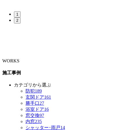
1
2
WORKS
施工事例
カテゴリから選ぶ
防犯
189
玄関ドア
161
勝手口
27
浴室ドア
16
窓交換
97
内窓
235
シャッター･雨戸
14