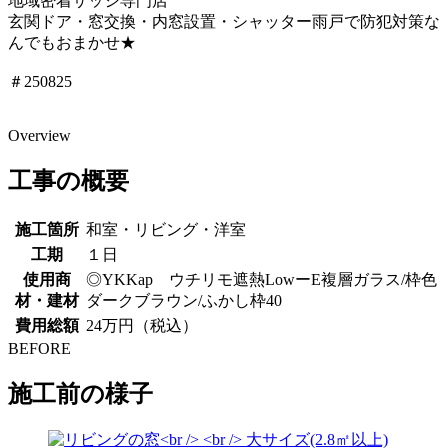
地域密着サッシ専門店
玄関ドア・窓交換・内窓設置・シャッター雨戸で防犯対策な
んでもおまかせ★
＃250825
Overview
工事の概要
施工箇所
和室・リビング・洋室
工期
１日
使用商
◎YKKap ウチリモ遮熱LowーE複層ガラス/枠色
材・建材
ダークブラウン/ふかし枠40
費用総額
24万円（税込）
BEFORE
施工前の様子