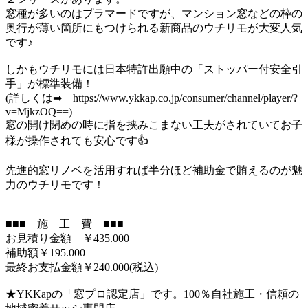
窓種が多いのはプラマードですが、マンション窓などの枠の
奥行が薄い箇所にもつけられる新商品のウチリモが大変人気
です♪
しかもウチリモには日本特許出願中の「ストッパー付安全引
手」が標準装備！
(詳しくは➡ https://www.ykkap.co.jp/consumer/channel/player/?
v=MjkzOQ==)
窓の開け閉めの時に指を挟みこまない工夫がされていてお子
様が操作されても安心です👍
先進的窓リノベを活用すれば半分ほど補助金で賄えるのが魅
力のウチリモです！
■■■ 施 工 費 ■■■
お見積り金額 ￥435.000
補助額￥195.000
最終お支払金額￥240.000(税込)
★YKKapの「窓プロ認定店」です。100％自社施工・信頼の