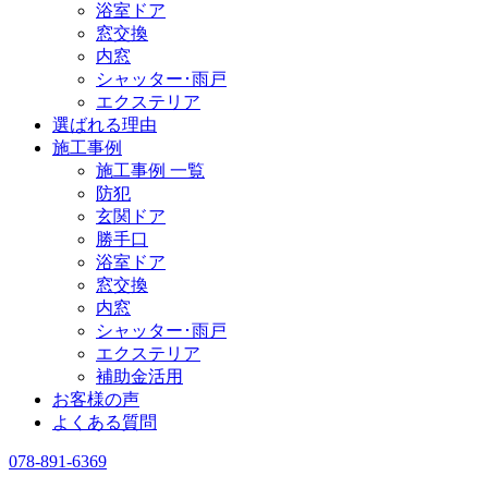
浴室ドア
窓交換
内窓
シャッター･雨戸
エクステリア
選ばれる理由
施工事例
施工事例 一覧
防犯
玄関ドア
勝手口
浴室ドア
窓交換
内窓
シャッター･雨戸
エクステリア
補助金活用
お客様の声
よくある質問
078-891-6369