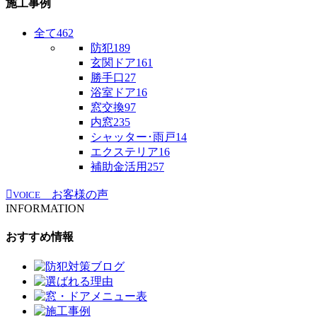
施工事例
全て
462
防犯
189
玄関ドア
161
勝手口
27
浴室ドア
16
窓交換
97
内窓
235
シャッター･雨戸
14
エクステリア
16
補助金活用
257
お客様の声
VOICE
INFORMATION
おすすめ情報