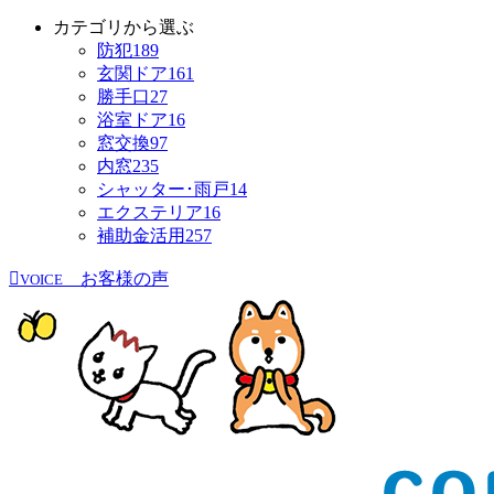
カテゴリから選ぶ
防犯
189
玄関ドア
161
勝手口
27
浴室ドア
16
窓交換
97
内窓
235
シャッター･雨戸
14
エクステリア
16
補助金活用
257
お客様の声
VOICE