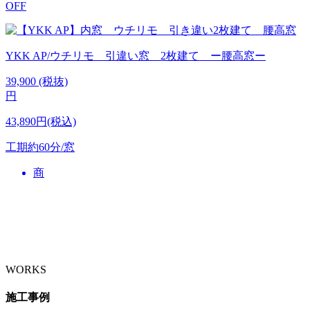
OFF
YKK AP/ウチリモ 引違い窓 2枚建て ー腰高窓ー
39,900
(税抜)
円
43,890円(税込)
工期
約60分/窓
商
WORKS
施工事例