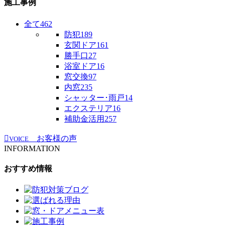
施工事例
全て
462
防犯
189
玄関ドア
161
勝手口
27
浴室ドア
16
窓交換
97
内窓
235
シャッター･雨戸
14
エクステリア
16
補助金活用
257
お客様の声
VOICE
INFORMATION
おすすめ情報