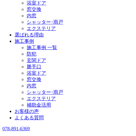
浴室ドア
窓交換
内窓
シャッター･雨戸
エクステリア
選ばれる理由
施工事例
施工事例 一覧
防犯
玄関ドア
勝手口
浴室ドア
窓交換
内窓
シャッター･雨戸
エクステリア
補助金活用
お客様の声
よくある質問
078-891-6369