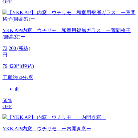
OFF
YKK AP/内窓 ウチリモ 和室用複層ガラス ー荒間格子
(腰高窓)ー
72,200
(税抜)
円
79,420円(税込)
工期
約60分/窓
商
50
％
OFF
YKK AP/内窓 ウチリモ ー内開き窓ー