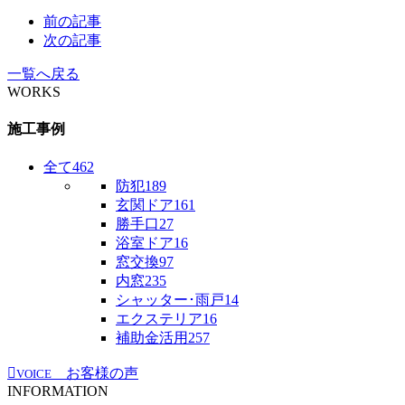
前の記事
次の記事
一覧へ戻る
WORKS
施工事例
全て
462
防犯
189
玄関ドア
161
勝手口
27
浴室ドア
16
窓交換
97
内窓
235
シャッター･雨戸
14
エクステリア
16
補助金活用
257
お客様の声
VOICE
INFORMATION