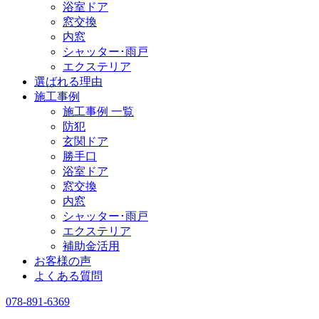
浴室ドア
窓交換
内窓
シャッター･雨戸
エクステリア
選ばれる理由
施工事例
施工事例 一覧
防犯
玄関ドア
勝手口
浴室ドア
窓交換
内窓
シャッター･雨戸
エクステリア
補助金活用
お客様の声
よくある質問
078-891-6369