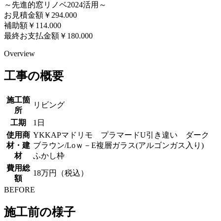
～先進的窓リノベ2024活用～
お見積金額￥294.000
補助額￥114.000
最終お支払金額￥180.000
Overview
工事の概要
施工箇
リビング
所
工期
1日
使用商
YKKAPマドリモ プラマードU引き違い ダーク
材・建
ブラウン/Loｗ－E複層ガラス(アルゴンガス入り)
材
ふかし枠
費用総
18万円（税込）
額
BEFORE
施工前の様子