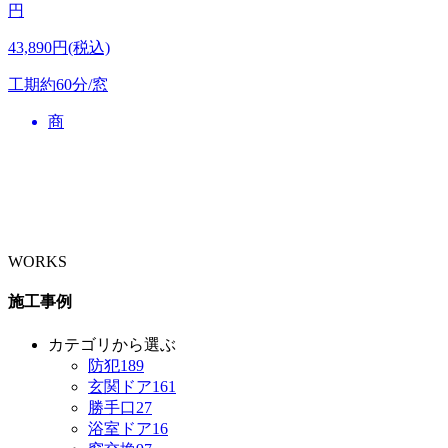
円
43,890円(税込)
工期
約60分/窓
商
WORKS
施工事例
カテゴリから選ぶ
防犯
189
玄関ドア
161
勝手口
27
浴室ドア
16