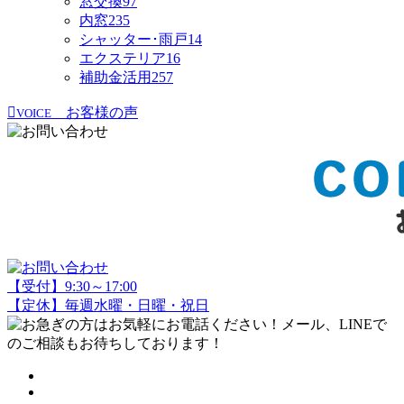
窓交換
97
内窓
235
シャッター･雨戸
14
エクステリア
16
補助金活用
257
お客様の声
VOICE
【受付】9:30～17:00
【定休】毎週水曜・日曜・祝日