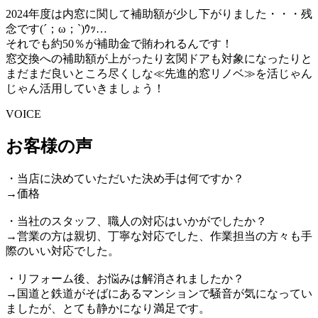
2024年度は内窓に関して補助額が少し下がりました・・・残
念です(´；ω；`)ｳｯ…
それでも約50％が補助金で賄われるんです！
窓交換への補助額が上がったり玄関ドアも対象になったりと
まだまだ良いところ尽くしな≪先進的窓リノベ≫を活じゃん
じゃん活用していきましょう！
VOICE
お客様の声
・当店に決めていただいた決め手は何ですか？
→価格
・当社のスタッフ、職人の対応はいかがでしたか？
→営業の方は親切、丁寧な対応でした、作業担当の方々も手
際のいい対応でした。
・リフォーム後、お悩みは解消されましたか？
→国道と鉄道がそばにあるマンションで騒音が気になってい
ましたが、とても静かになり満足です。