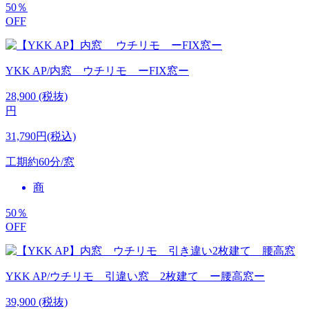
50
％
OFF
YKK AP/内窓 ウチリモ ーFIX窓ー
28,900
(税抜)
円
31,790円(税込)
工期
約60分/窓
商
50
％
OFF
YKK AP/ウチリモ 引違い窓 2枚建て ー腰高窓ー
39,900
(税抜)