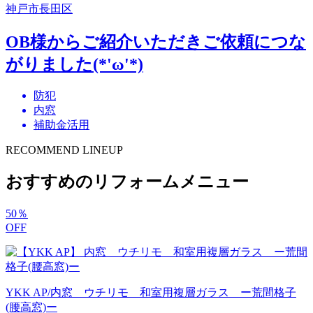
神戸市長田区
OB様からご紹介いただきご依頼につな
がりました(*'ω'*)
防犯
内窓
補助金活用
RECOMMEND LINEUP
おすすめのリフォームメニュー
50
％
OFF
YKK AP/内窓 ウチリモ 和室用複層ガラス ー荒間格子
(腰高窓)ー