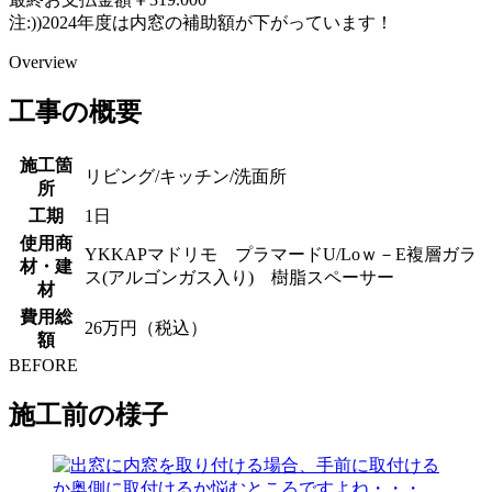
注:))2024年度は内窓の補助額が下がっています！
Overview
工事の概要
施工箇
リビング/キッチン/洗面所
所
工期
1日
使用商
YKKAPマドリモ プラマードU/Loｗ－E複層ガラ
材・建
ス(アルゴンガス入り) 樹脂スペーサー
材
費用総
26万円（税込）
額
BEFORE
施工前の様子