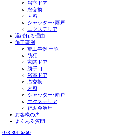
浴室ドア
窓交換
内窓
シャッター･雨戸
エクステリア
選ばれる理由
施工事例
施工事例 一覧
防犯
玄関ドア
勝手口
浴室ドア
窓交換
内窓
シャッター･雨戸
エクステリア
補助金活用
お客様の声
よくある質問
078-891-6369