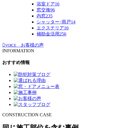
浴室ドア
16
窓交換
96
内窓
235
シャッター･雨戸
14
エクステリア
16
補助金活用
256
お客様の声
VOICE
INFORMATION
おすすめ情報
CONSTRUCTION CASE
同じ施工部位を含む事例