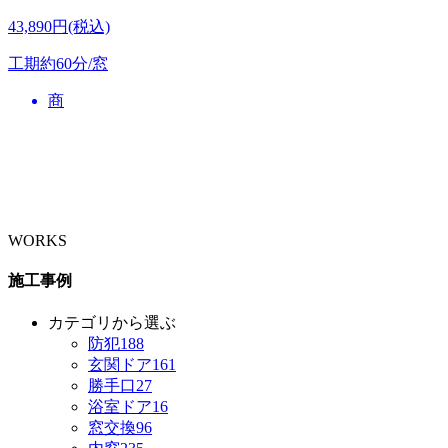
43,890円(税込)
工期
約60分/窓
商
WORKS
施工事例
カテゴリから選ぶ
防犯
188
玄関ドア
161
勝手口
27
浴室ドア
16
窓交換
96