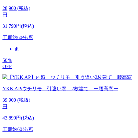
28,900
(税抜)
円
31,790円(税込)
工期
約60分/窓
商
50
％
OFF
YKK AP/ウチリモ 引違い窓 2枚建て ー腰高窓ー
39,900
(税抜)
円
43,890円(税込)
工期
約60分/窓