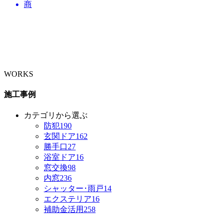
商
WORKS
施工事例
カテゴリから選ぶ
防犯
190
玄関ドア
162
勝手口
27
浴室ドア
16
窓交換
98
内窓
236
シャッター･雨戸
14
エクステリア
16
補助金活用
258