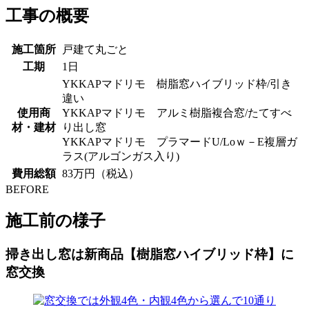
工事の概要
施工箇所
戸建て丸ごと
工期
1日
YKKAPマドリモ 樹脂窓ハイブリッド枠/引き
違い
使用商
YKKAPマドリモ アルミ樹脂複合窓/たてすべ
材・建材
り出し窓
YKKAPマドリモ プラマードU/Loｗ－E複層ガ
ラス(アルゴンガス入り)
費用総額
83万円（税込）
BEFORE
施工前の様子
掃き出し窓は新商品【樹脂窓ハイブリッド枠】に
窓交換