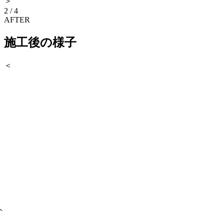
＞
2
/
4
AFTER
施工後の様子
＜
ト