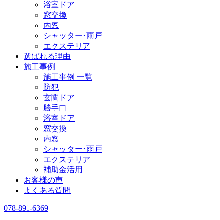
浴室ドア
窓交換
内窓
シャッター･雨戸
エクステリア
選ばれる理由
施工事例
施工事例 一覧
防犯
玄関ドア
勝手口
浴室ドア
窓交換
内窓
シャッター･雨戸
エクステリア
補助金活用
お客様の声
よくある質問
078-891-6369