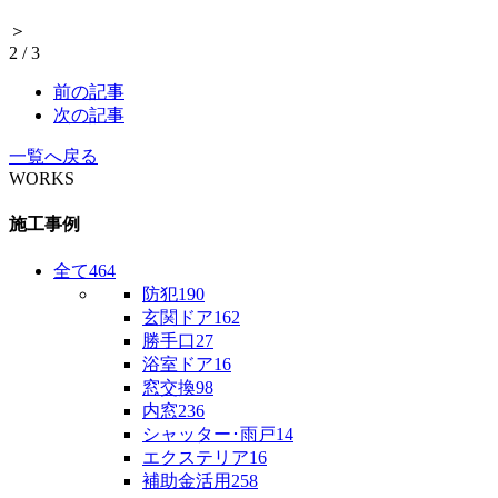
＞
2
/
3
前の記事
次の記事
一覧へ戻る
WORKS
施工事例
全て
464
防犯
190
玄関ドア
162
勝手口
27
浴室ドア
16
窓交換
98
内窓
236
シャッター･雨戸
14
エクステリア
16
補助金活用
258