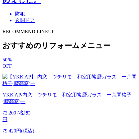
防犯
玄関ドア
RECOMMEND LINEUP
おすすめのリフォームメニュー
50
％
OFF
YKK AP/内窓 ウチリモ 和室用複層ガラス ー荒間格子
(腰高窓)ー
72,200
(税抜)
円
79,420円(税込)