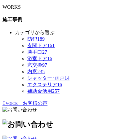
WORKS
施工事例
カテゴリから選ぶ
防犯
189
玄関ドア
161
勝手口
27
浴室ドア
16
窓交換
97
内窓
235
シャッター･雨戸
14
エクステリア
16
補助金活用
257
お客様の声
VOICE