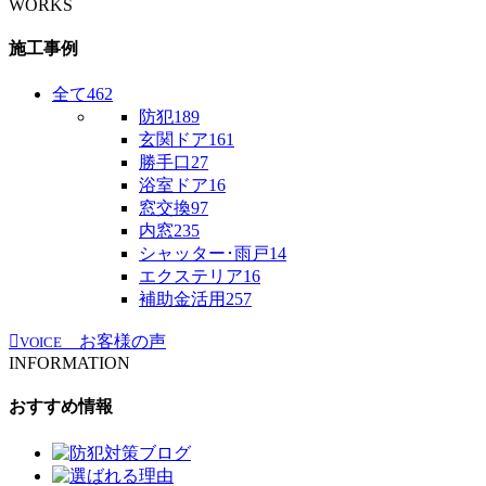
WORKS
施工事例
全て
462
防犯
189
玄関ドア
161
勝手口
27
浴室ドア
16
窓交換
97
内窓
235
シャッター･雨戸
14
エクステリア
16
補助金活用
257
お客様の声
VOICE
INFORMATION
おすすめ情報