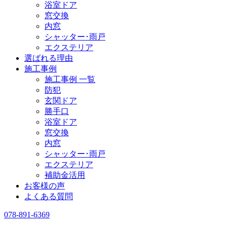
浴室ドア
窓交換
内窓
シャッター･雨戸
エクステリア
選ばれる理由
施工事例
施工事例 一覧
防犯
玄関ドア
勝手口
浴室ドア
窓交換
内窓
シャッター･雨戸
エクステリア
補助金活用
お客様の声
よくある質問
078-891-6369