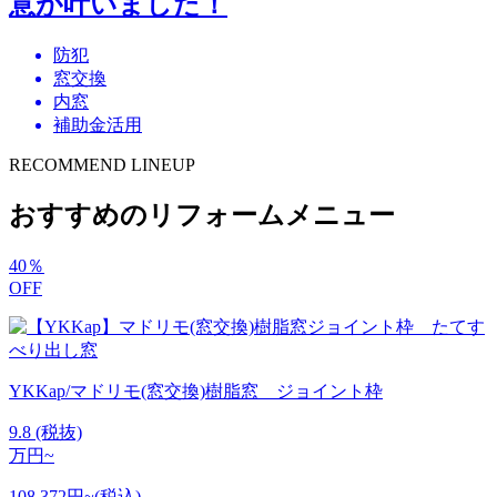
意が叶いました！
防犯
窓交換
内窓
補助金活用
RECOMMEND LINEUP
おすすめのリフォームメニュー
40
％
OFF
YKKap/マドリモ(窓交換)樹脂窓 ジョイント枠
9.8
(税抜)
万円~
108,372円~(税込)