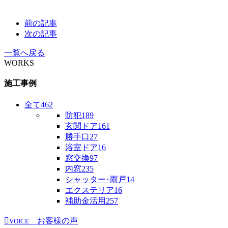
前の記事
次の記事
一覧へ戻る
WORKS
施工事例
全て
462
防犯
189
玄関ドア
161
勝手口
27
浴室ドア
16
窓交換
97
内窓
235
シャッター･雨戸
14
エクステリア
16
補助金活用
257
お客様の声
VOICE