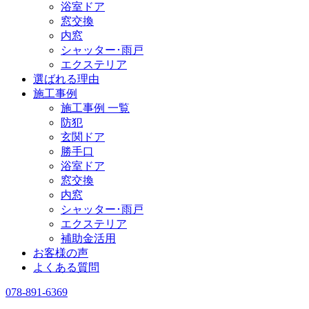
浴室ドア
窓交換
内窓
シャッター･雨戸
エクステリア
選ばれる理由
施工事例
施工事例 一覧
防犯
玄関ドア
勝手口
浴室ドア
窓交換
内窓
シャッター･雨戸
エクステリア
補助金活用
お客様の声
よくある質問
078-891-6369