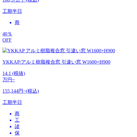
工期
半日
商
40
％
OFF
YKKAP/アルミ樹脂複合窓 引違い窓 W1600×H900
14.1
(税抜)
万円~
155,144円~(税込)
工期
半日
商
工
諸
保