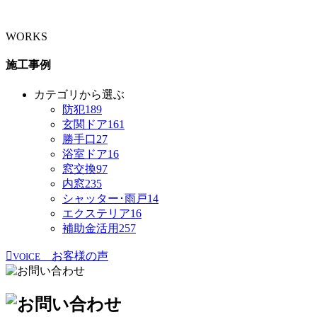
WORKS
施工事例
カテゴリから選ぶ
防犯
189
玄関ドア
161
勝手口
27
浴室ドア
16
窓交換
97
内窓
235
シャッター･雨戸
14
エクステリア
16
補助金活用
257
お客様の声
VOICE