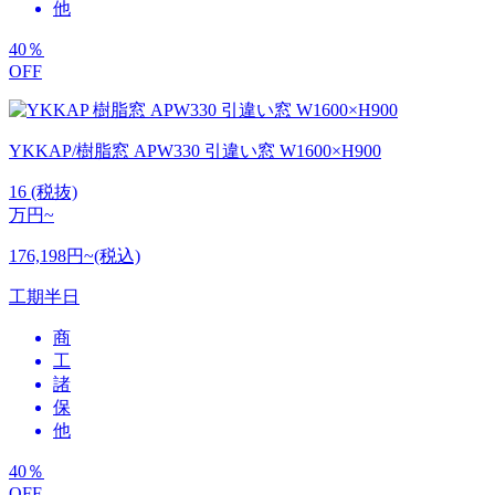
他
40
％
OFF
YKKAP/樹脂窓 APW330 引違い窓 W1600×H900
16
(税抜)
万円~
176,198円~(税込)
工期
半日
商
工
諸
保
他
40
％
OFF