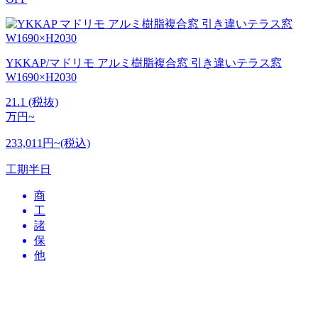
YKKAP/マドリモ アルミ樹脂複合窓 引き違いテラス窓
W1690×H2030
21.1
(税抜)
万円~
233,011円~(税込)
工期
半日
商
工
諸
保
他