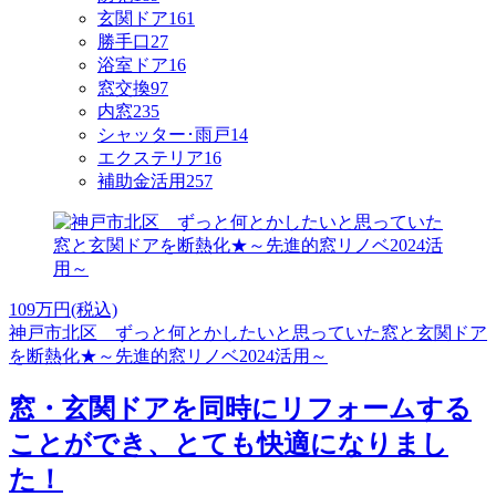
玄関ドア
161
勝手口
27
浴室ドア
16
窓交換
97
内窓
235
シャッター･雨戸
14
エクステリア
16
補助金活用
257
109
万円(税込)
神戸市北区 ずっと何とかしたいと思っていた窓と玄関ドア
を断熱化★～先進的窓リノベ2024活用～
窓・玄関ドアを同時にリフォームする
ことができ、とても快適になりまし
た！