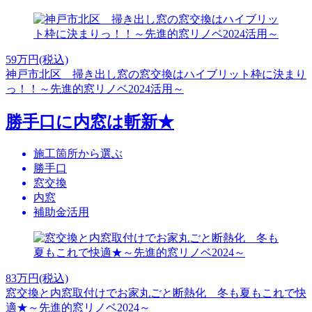
59
万円(税込)
神戸市北区 掃き出し窓の窓交換はハイブリット枠に決まり
っ！！～先進的窓リノベ2024活用～
勝手口に内窓は斬新★
施工箇所から選ぶ
勝手口
窓交換
内窓
補助金活用
83
万円(税込)
窓交換と内窓取付けでお家丸ごと断熱化 冬も夏もこれで快
適★～先進的窓リノベ2024～