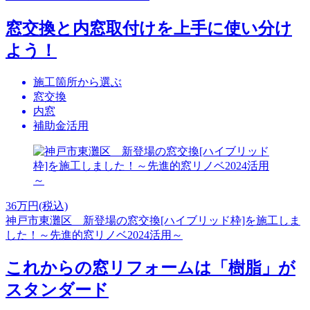
窓交換と内窓取付けを上手に使い分け
よう！
施工箇所から選ぶ
窓交換
内窓
補助金活用
36
万円(税込)
神戸市東灘区 新登場の窓交換[ハイブリッド枠]を施工しま
した！～先進的窓リノベ2024活用～
これからの窓リフォームは「樹脂」が
スタンダード