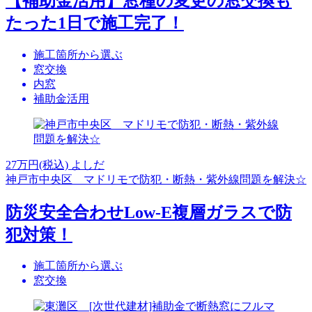
【補助金活用】窓種の変更の窓交換も
たった1日で施工完了！
施工箇所から選ぶ
窓交換
内窓
補助金活用
27
万円(税込)
よしだ
神戸市中央区 マドリモで防犯・断熱・紫外線問題を解決☆
防災安全合わせLow-E複層ガラスで防
犯対策！
施工箇所から選ぶ
窓交換