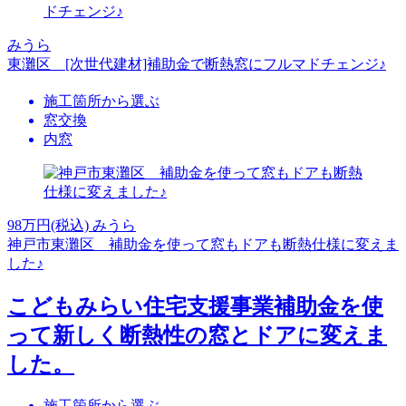
みうら
東灘区 [次世代建材]補助金で断熱窓にフルマドチェンジ♪
施工箇所から選ぶ
窓交換
内窓
98
万円(税込)
みうら
神戸市東灘区 補助金を使って窓もドアも断熱仕様に変えま
した♪
こどもみらい住宅支援事業補助金を使
って新しく断熱性の窓とドアに変えま
した。
施工箇所から選ぶ