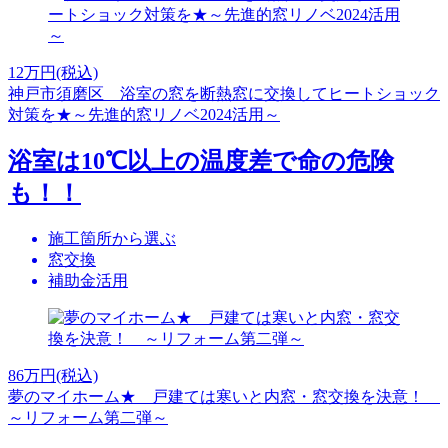
12
万円(税込)
神戸市須磨区 浴室の窓を断熱窓に交換してヒートショック
対策を★～先進的窓リノベ2024活用～
浴室は10℃以上の温度差で命の危険
も！！
施工箇所から選ぶ
窓交換
補助金活用
86
万円(税込)
夢のマイホーム★ 戸建ては寒いと内窓・窓交換を決意！
～リフォーム第二弾～