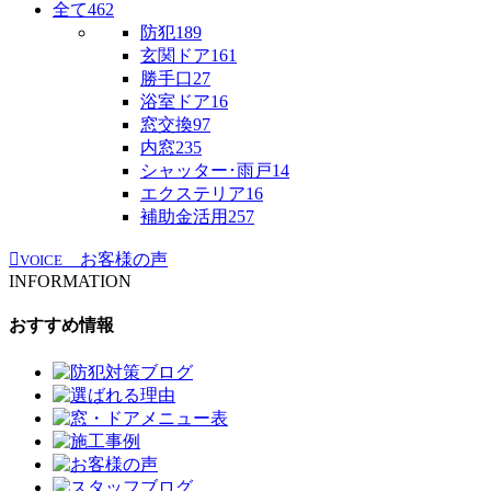
全て
462
防犯
189
玄関ドア
161
勝手口
27
浴室ドア
16
窓交換
97
内窓
235
シャッター･雨戸
14
エクステリア
16
補助金活用
257
お客様の声
VOICE
INFORMATION
おすすめ情報