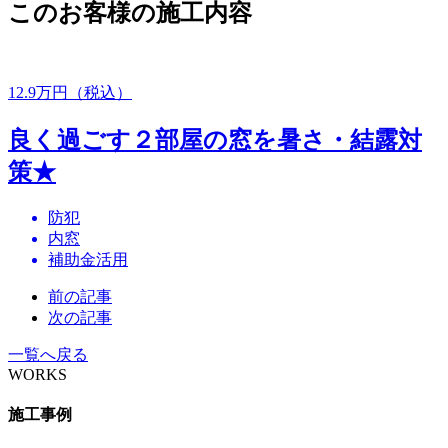
このお客様の施工内容
12.9
万円（税込）
良く過ごす２部屋の窓を暑さ・結露対
策★
防犯
内窓
補助金活用
前の記事
次の記事
一覧へ戻る
WORKS
施工事例