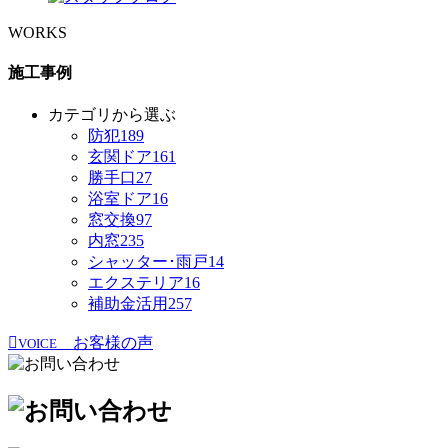
WORKS
施工事例
カテゴリから選ぶ
防犯
189
玄関ドア
161
勝手口
27
浴室ドア
16
窓交換
97
内窓
235
シャッター･雨戸
14
エクステリア
16
補助金活用
257
お客様の声
VOICE