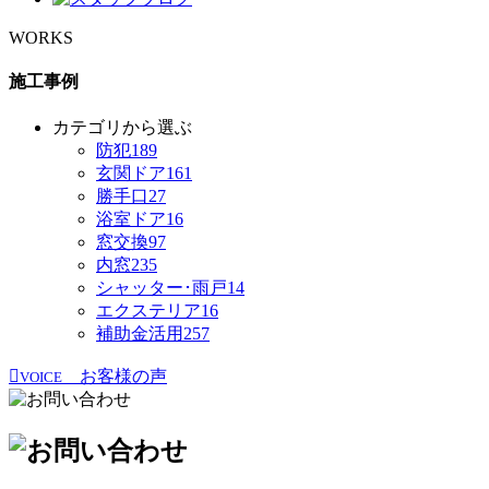
WORKS
施工事例
カテゴリから選ぶ
防犯
189
玄関ドア
161
勝手口
27
浴室ドア
16
窓交換
97
内窓
235
シャッター･雨戸
14
エクステリア
16
補助金活用
257
お客様の声
VOICE