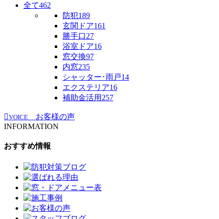
全て
462
防犯
189
玄関ドア
161
勝手口
27
浴室ドア
16
窓交換
97
内窓
235
シャッター･雨戸
14
エクステリア
16
補助金活用
257
お客様の声
VOICE
INFORMATION
おすすめ情報