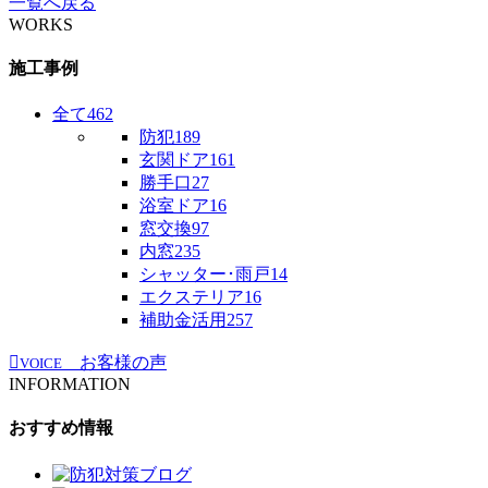
一覧へ戻る
WORKS
施工事例
全て
462
防犯
189
玄関ドア
161
勝手口
27
浴室ドア
16
窓交換
97
内窓
235
シャッター･雨戸
14
エクステリア
16
補助金活用
257
お客様の声
VOICE
INFORMATION
おすすめ情報