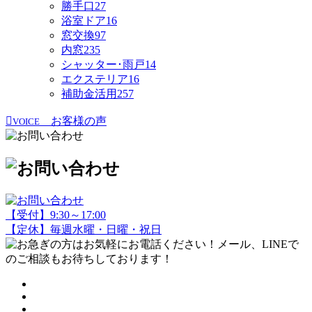
勝手口
27
浴室ドア
16
窓交換
97
内窓
235
シャッター･雨戸
14
エクステリア
16
補助金活用
257
お客様の声
VOICE
【受付】9:30～17:00
【定休】毎週水曜・日曜・祝日