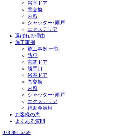
浴室ドア
窓交換
内窓
シャッター･雨戸
エクステリア
選ばれる理由
施工事例
施工事例 一覧
防犯
玄関ドア
勝手口
浴室ドア
窓交換
内窓
シャッター･雨戸
エクステリア
補助金活用
お客様の声
よくある質問
078-891-6369