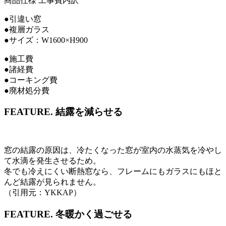
商品仕様
工事費内訳
●引違い窓
●複層ガラス
●サイズ：W1600×H900
●施工費
●諸経費
●コーキング費
●廃材処分費
FEATURE.
結露を減らせる
窓の結露の原因は、冷たくなった窓が室内の水蒸気を冷やし
て水滴を発生させるため。
冬でも冷えにくい断熱窓なら、フレームにもガラスにもほと
んど結露が見られません。
（引用元：YKKAP）
FEATURE.
冬暖かく過ごせる