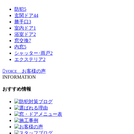
防犯
5
玄関ドア
44
勝手口
3
室内ドア
1
浴室ドア
2
窓交換
7
内窓
5
シャッター･雨戸
2
エクステリア
2
お客様の声
VOICE
INFORMATION
おすすめ情報