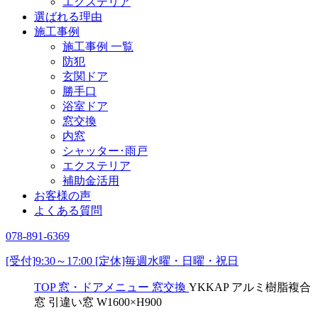
エクステリア
選ばれる理由
施工事例
施工事例 一覧
防犯
玄関ドア
勝手口
浴室ドア
窓交換
内窓
シャッター･雨戸
エクステリア
補助金活用
お客様の声
よくある質問
078-891-6369
[受付]9:30～17:00 [定休]毎週水曜・日曜・祝日
TOP
窓・ドアメニュー
窓交換
YKKAP アルミ樹脂複合
窓 引違い窓 W1600×H900