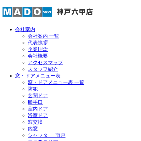
会社案内
会社案内 一覧
代表挨拶
企業理念
会社概要
アクセスマップ
スタッフ紹介
窓・ドアメニュー表
窓・ドアメニュー表 一覧
防犯
玄関ドア
勝手口
室内ドア
浴室ドア
窓交換
内窓
シャッター･雨戸