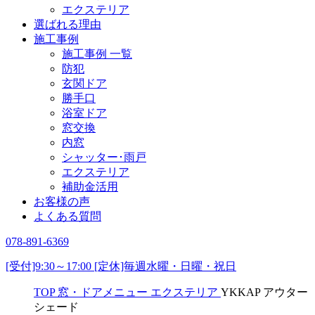
エクステリア
選ばれる理由
施工事例
施工事例 一覧
防犯
玄関ドア
勝手口
浴室ドア
窓交換
内窓
シャッター･雨戸
エクステリア
補助金活用
お客様の声
よくある質問
078-891-6369
[受付]9:30～17:00 [定休]毎週水曜・日曜・祝日
TOP
窓・ドアメニュー
エクステリア
YKKAP アウター
シェード