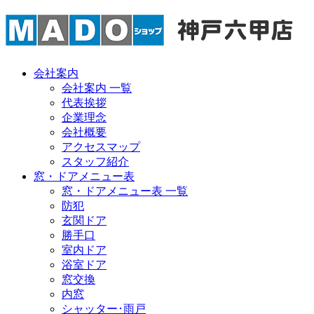
会社案内
会社案内 一覧
代表挨拶
企業理念
会社概要
アクセスマップ
スタッフ紹介
窓・ドアメニュー表
窓・ドアメニュー表 一覧
防犯
玄関ドア
勝手口
室内ドア
浴室ドア
窓交換
内窓
シャッター･雨戸