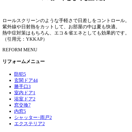
ロールスクリーンのような手軽さで日差しをコントロール。
紫外線や日射熱をカットして、お部屋の中は夏も快適。
熱中症対策はもちろん、エコ＆省エネとしても効果的です。
（引用元：YKKAP）
REFORM MENU
リフォームメニュー
防犯
5
玄関ドア
44
勝手口
3
室内ドア
1
浴室ドア
2
窓交換
7
内窓
5
シャッター･雨戸
2
エクステリア
2