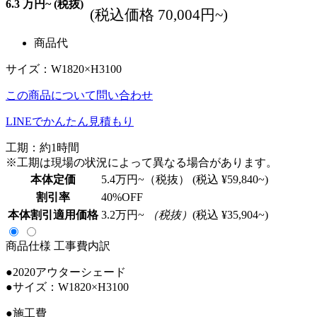
6.3
万円~
(税抜)
(税込価格 70,004円~)
商品代
サイズ：W1820×H3100
この商品について問い合わせ
LINEでかんたん見積もり
工期：約1時間
※工期は現場の状況によって異なる場合があります。
本体定価
5.4
万円~（税抜）
(税込 ¥59,840~)
割引率
40
%OFF
本体割引適用価格
3.2
万円~
（税抜）
(税込 ¥35,904~)
商品仕様
工事費内訳
●2020アウターシェード
●サイズ：W1820×H3100
●施工費