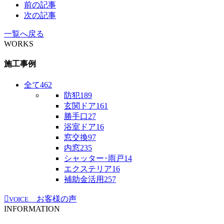
前の記事
次の記事
一覧へ戻る
WORKS
施工事例
全て
462
防犯
189
玄関ドア
161
勝手口
27
浴室ドア
16
窓交換
97
内窓
235
シャッター･雨戸
14
エクステリア
16
補助金活用
257
お客様の声
VOICE
INFORMATION