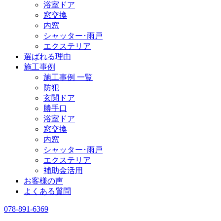
浴室ドア
窓交換
内窓
シャッター･雨戸
エクステリア
選ばれる理由
施工事例
施工事例 一覧
防犯
玄関ドア
勝手口
浴室ドア
窓交換
内窓
シャッター･雨戸
エクステリア
補助金活用
お客様の声
よくある質問
078-891-6369