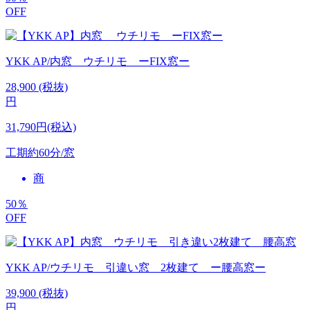
OFF
YKK AP/内窓 ウチリモ ーFIX窓ー
28,900
(税抜)
円
31,790円(税込)
工期
約60分/窓
商
50
％
OFF
YKK AP/ウチリモ 引違い窓 2枚建て ー腰高窓ー
39,900
(税抜)
円