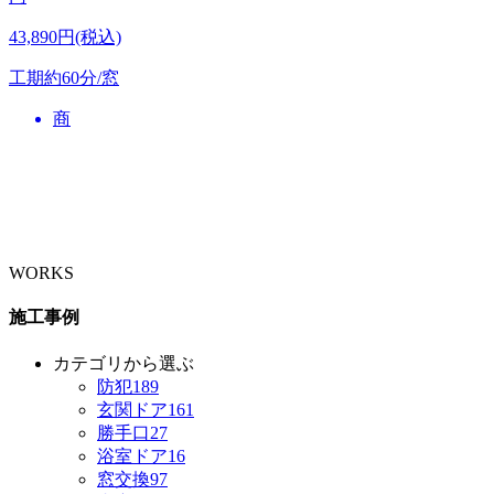
43,890円(税込)
工期
約60分/窓
商
WORKS
施工事例
カテゴリから選ぶ
防犯
189
玄関ドア
161
勝手口
27
浴室ドア
16
窓交換
97