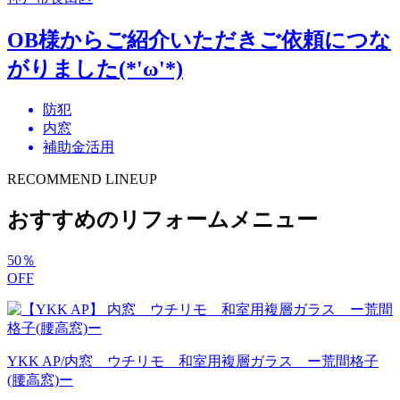
OB様からご紹介いただきご依頼につな
がりました(*'ω'*)
防犯
内窓
補助金活用
RECOMMEND LINEUP
おすすめのリフォームメニュー
50
％
OFF
YKK AP/内窓 ウチリモ 和室用複層ガラス ー荒間格子
(腰高窓)ー