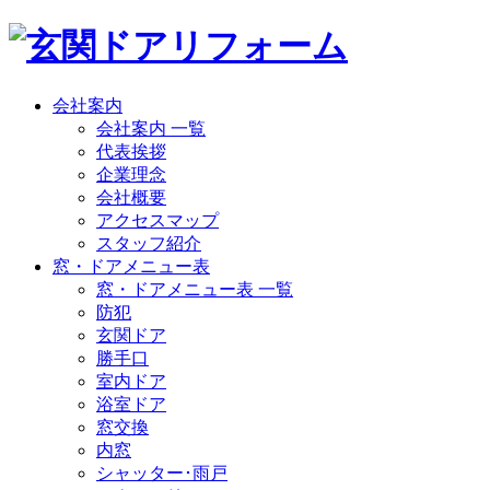
会社案内
会社案内 一覧
代表挨拶
企業理念
会社概要
アクセスマップ
スタッフ紹介
窓・ドアメニュー表
窓・ドアメニュー表 一覧
防犯
玄関ドア
勝手口
室内ドア
浴室ドア
窓交換
内窓
シャッター･雨戸