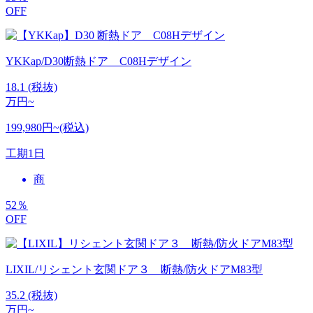
OFF
YKKap/D30断熱ドア C08Hデザイン
18.1
(税抜)
万円~
199,980円~(税込)
工期
1日
商
52
％
OFF
LIXIL/リシェント玄関ドア３ 断熱/防火ドアM83型
35.2
(税抜)
万円~