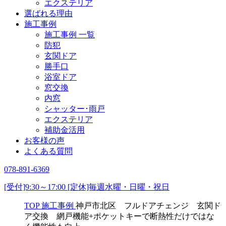
エクステリア
選ばれる理由
施工事例
施工事例 一覧
防犯
玄関ドア
勝手口
浴室ドア
窓交換
内窓
シャッター･雨戸
エクステリア
補助金活用
お客様の声
よくある質問
078-891-6369
[受付]9:30～17:00 [定休]毎週水曜・日曜・祝日
TOP
施工事例
神戸市北区 フルドアチェンジ 玄関ド
ア交換 網戸機能+ポケットキーで断熱性だけではな