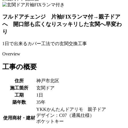
フルドアチェンジ 片袖FIXランマ付→親子ドア
へ 開口部も広くなりスッキリした玄関へ早変わ
り
1日で出来るカバー工法での玄関交換工事
Overview
工事の概要
住所
神戸市北区
施工箇所
玄関ドア
工期
1日
築年数
35年
YKKかんたんドアリモ 親子ドア
デザイン：C07（通風仕様）
使用商材・建材
ポケットキー