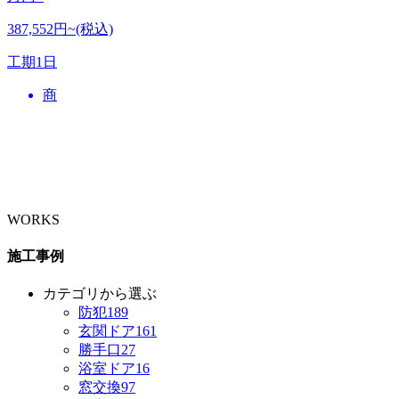
387,552円~(税込)
工期
1日
商
WORKS
施工事例
カテゴリから選ぶ
防犯
189
玄関ドア
161
勝手口
27
浴室ドア
16
窓交換
97