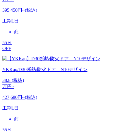
395,450円~(税込)
工期
1日
商
55
％
OFF
YKKap/D30断熱/防火ドア N10デザイン
38.8
(税抜)
万円~
427,680円~(税込)
工期
1日
商
55
％