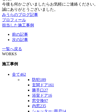
今後も何かございましたらお気軽にご連絡ください。
誠にありがとうございました。
みうらのブログ記事
プロフィール
担当した施工事例
前の記事
次の記事
一覧へ戻る
WORKS
施工事例
全て
462
防犯
189
玄関ドア
161
勝手口
27
浴室ドア
16
窓交換
97
内窓
235
シャッター･雨戸
14