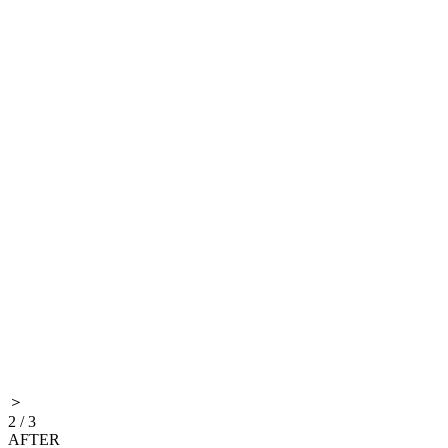
＞
2
/
3
AFTER