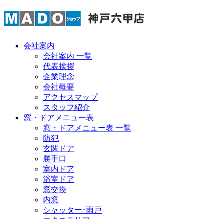
会社案内
会社案内 一覧
代表挨拶
企業理念
会社概要
アクセスマップ
スタッフ紹介
窓・ドアメニュー表
窓・ドアメニュー表 一覧
防犯
玄関ドア
勝手口
室内ドア
浴室ドア
窓交換
内窓
シャッター･雨戸