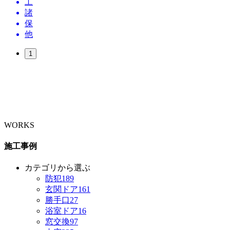
工
諸
保
他
1
WORKS
施工事例
カテゴリから選ぶ
防犯
189
玄関ドア
161
勝手口
27
浴室ドア
16
窓交換
97