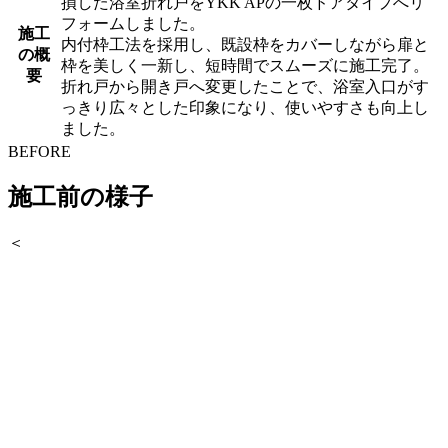
損した浴室折れ戸をYKK APの一枚ドアタイプへリ
フォームしました。
施工
内付枠工法を採用し、既設枠をカバーしながら扉と
の概
枠を美しく一新し、短時間でスムーズに施工完了。
要
折れ戸から開き戸へ変更したことで、浴室入口がす
っきり広々とした印象になり、使いやすさも向上し
ました。
BEFORE
施工前の様子
＜