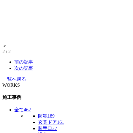
＞
2
/
2
前の記事
次の記事
一覧へ戻る
WORKS
施工事例
全て
462
防犯
189
玄関ドア
161
勝手口
27