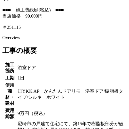
■■■ 施工費総額(税込) ■■■
当店価格：90.000円
＃251115
Overview
工事の概要
施工
浴室ドア
箇所
工期
1日
使用
商
◎YKK AP かんたんドアリモ 浴室ドア/樹脂板タ
材・
イプ/シルキーホワイト
建材
費用
9万円（税込）
総額
尼崎市の戸建て住宅にて、築15年で樹脂板部分が破