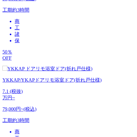
工期
約3時間
商
工
諸
保
50
％
OFF
YKKAP/YKAPドアリモ浴室ドア(折れ戸仕様)
7.1
(税抜)
万円~
79,000円~(税込)
工期
約3時間
商