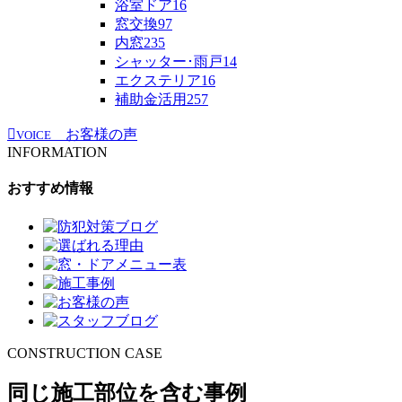
浴室ドア
16
窓交換
97
内窓
235
シャッター･雨戸
14
エクステリア
16
補助金活用
257
お客様の声
VOICE
INFORMATION
おすすめ情報
CONSTRUCTION CASE
同じ施工部位を含む事例