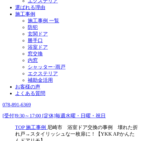
エクステリア
選ばれる理由
施工事例
施工事例 一覧
防犯
玄関ドア
勝手口
浴室ドア
窓交換
内窓
シャッター･雨戸
エクステリア
補助金活用
お客様の声
よくある質問
078-891-6369
[受付]9:30～17:00 [定休]毎週水曜・日曜・祝日
TOP
施工事例
尼崎市 浴室ドア交換の事例 壊れた折
れ戸→スタイリッシュな一枚扉に！【YKK APかんた
んドアリモ】