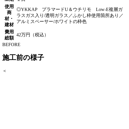
使用
◎YKKAP プラマードU＆ウチリモ Low-E複層ガ
商
ラスガス入り/透明ガラス／ふかし枠使用箇所あり／
材・
アルミスペーサー/ホワイトの枠色
建材
費用
42万円（税込）
総額
BEFORE
施工前の様子
＜