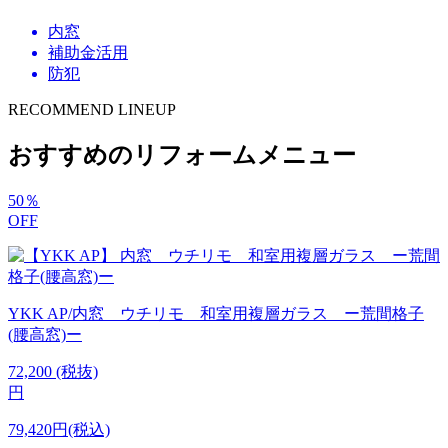
内窓
補助金活用
防犯
RECOMMEND LINEUP
おすすめのリフォームメニュー
50
％
OFF
YKK AP/内窓 ウチリモ 和室用複層ガラス ー荒間格子
(腰高窓)ー
72,200
(税抜)
円
79,420円(税込)