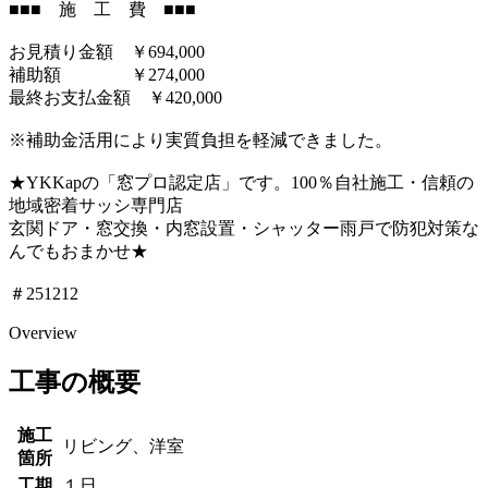
■■■ 施 工 費 ■■■
お見積り金額 ￥694,000
補助額 ￥274,000
最終お支払金額 ￥420,000
※補助金活用により実質負担を軽減できました。
★YKKapの「窓プロ認定店」です。100％自社施工・信頼の
地域密着サッシ専門店
玄関ドア・窓交換・内窓設置・シャッター雨戸で防犯対策な
んでもおまかせ★
＃251212
Overview
工事の概要
施工
リビング、洋室
箇所
工期
１日