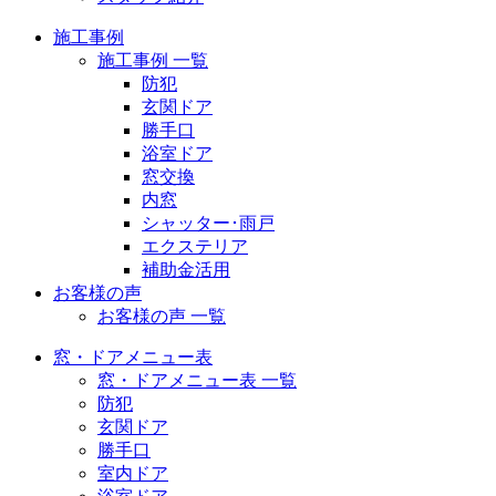
施工事例
施工事例 一覧
防犯
玄関ドア
勝手口
浴室ドア
窓交換
内窓
シャッター･雨戸
エクステリア
補助金活用
お客様の声
お客様の声 一覧
窓・ドアメニュー表
窓・ドアメニュー表 一覧
防犯
玄関ドア
勝手口
室内ドア