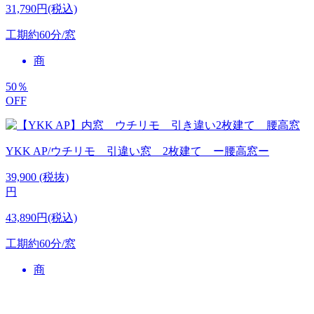
31,790円(税込)
工期
約60分/窓
商
50
％
OFF
YKK AP/ウチリモ 引違い窓 2枚建て ー腰高窓ー
39,900
(税抜)
円
43,890円(税込)
工期
約60分/窓
商