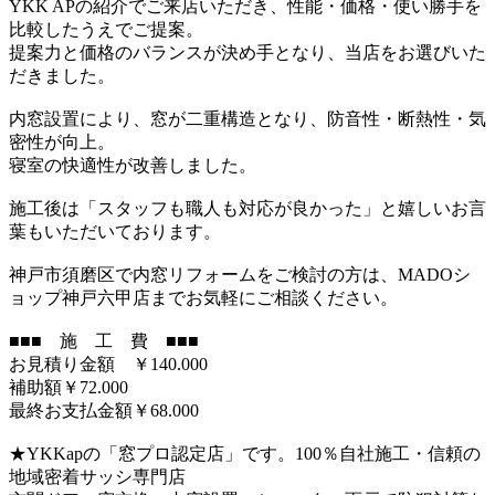
YKK APの紹介でご来店いただき、性能・価格・使い勝手を
比較したうえでご提案。
提案力と価格のバランスが決め手となり、当店をお選びいた
だきました。
内窓設置により、窓が二重構造となり、防音性・断熱性・気
密性が向上。
寝室の快適性が改善しました。
施工後は「スタッフも職人も対応が良かった」と嬉しいお言
葉もいただいております。
神戸市須磨区で内窓リフォームをご検討の方は、MADOシ
ョップ神戸六甲店までお気軽にご相談ください。
■■■ 施 工 費 ■■■
お見積り金額 ￥140.000
補助額￥72.000
最終お支払金額￥68.000
★YKKapの「窓プロ認定店」です。100％自社施工・信頼の
地域密着サッシ専門店