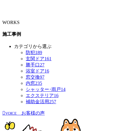
WORKS
施工事例
カテゴリから選ぶ
防犯
189
玄関ドア
161
勝手口
27
浴室ドア
16
窓交換
97
内窓
235
シャッター･雨戸
14
エクステリア
16
補助金活用
257
お客様の声
VOICE