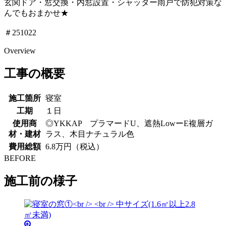
玄関ドア・窓交換・内窓設置・シャッター雨戸で防犯対策な
んでもおまかせ★
＃251022
Overview
工事の概要
施工箇所
寝室
工期
１日
使用商
◎YKKAP プラマードU、遮熱LowーE複層ガ
材・建材
ラス、木目ナチュラル色
費用総額
6.8万円（税込）
BEFORE
施工前の様子