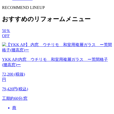
RECOMMEND LINEUP
おすすめのリフォームメニュー
50
％
OFF
YKK AP/内窓 ウチリモ 和室用複層ガラス ー荒間格子
(腰高窓)ー
72,200
(税抜)
円
79,420円(税込)
工期
約60分/窓
商