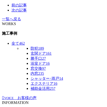
前の記事
次の記事
一覧へ戻る
WORKS
施工事例
全て
462
防犯
189
玄関ドア
161
勝手口
27
浴室ドア
16
窓交換
97
内窓
235
シャッター･雨戸
14
エクステリア
16
補助金活用
257
お客様の声
VOICE
INFORMATION