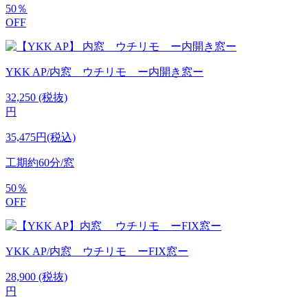
50
％
OFF
YKK AP/内窓 ウチリモ ー内開き窓ー
32,250
(税抜)
円
35,475円(税込)
工期
約60分/窓
50
％
OFF
YKK AP/内窓 ウチリモ ーFIX窓ー
28,900
(税抜)
円