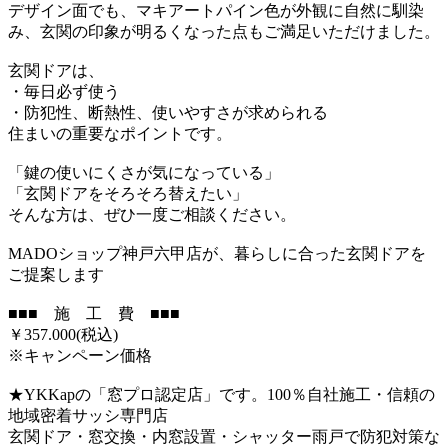
デザイン面でも、マキアートパイン色が外観に自然に馴染
み、玄関の印象が明るくなった点もご満足いただけました。
玄関ドアは、
・毎日必ず使う
・防犯性、断熱性、使いやすさが求められる
住まいの重要なポイントです。
「鍵の使いにくさが気になっている」
「玄関ドアをそろそろ替えたい」
そんな方は、ぜひ一度ご相談ください。
MADOショップ神戸六甲店が、暮らしに合った玄関ドアを
ご提案します
■■■ 施 工 費 ■■■
￥357.000(税込)
※キャンペーン価格
★YKKapの「窓プロ認定店」です。100％自社施工・信頼の
地域密着サッシ専門店
玄関ドア・窓交換・内窓設置・シャッター雨戸で防犯対策な