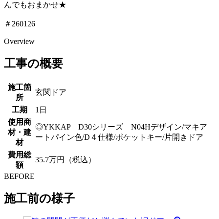
んでもおまかせ★
＃260126
Overview
工事の概要
施工箇
玄関ドア
所
工期
1日
使用商
◎YKKAP D30シリーズ N04Hデザイン/マキア
材・建
ートパイン色/D４仕様/ポケットキー/片開きドア
材
費用総
35.7万円（税込）
額
BEFORE
施工前の様子