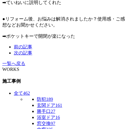
➡ていねいに説明してくれた
●リフォーム後、お悩みは解消されましたか？使用感・ご感
想などお聞かせください。
➡ポケットキーで開閉が楽になった
前の記事
次の記事
一覧へ戻る
WORKS
施工事例
全て
462
防犯
189
玄関ドア
161
勝手口
27
浴室ドア
16
窓交換
97