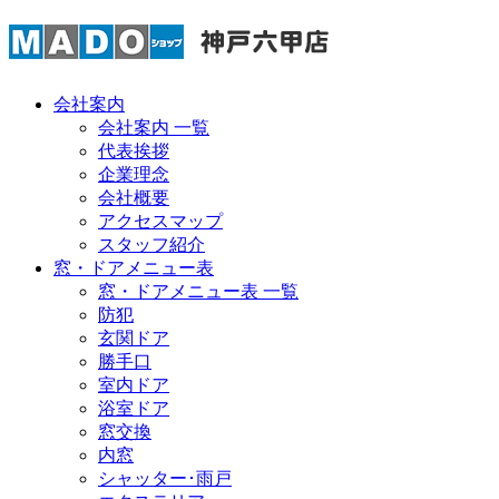
会社案内
会社案内 一覧
代表挨拶
企業理念
会社概要
アクセスマップ
スタッフ紹介
窓・ドアメニュー表
窓・ドアメニュー表 一覧
防犯
玄関ドア
勝手口
室内ドア
浴室ドア
窓交換
内窓
シャッター･雨戸