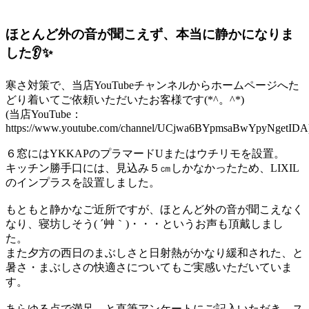
ほとんど外の音が聞こえず、本当に静かになりま
した👂✨
寒さ対策で、当店YouTubeチャンネルからホームページへた
どり着いてご依頼いただいたお客様です(*^。^*)
(当店YouTube：
https://www.youtube.com/channel/UCjwa6BYpmsaBwYpyNgetIDA
６窓にはYKKAPのプラマードUまたはウチリモを設置。
キッチン勝手口には、見込み５㎝しかなかったため、LIXIL
のインプラスを設置しました。
もともと静かなご近所ですが、ほとんど外の音が聞こえなく
なり、寝坊しそう( ´艸｀)・・・というお声も頂戴しまし
た。
また夕方の西日のまぶしさと日射熱がかなり緩和された、と
暑さ・まぶしさの快適さについてもご実感いただいていま
す。
あらゆる点で満足、と直筆アンケートにご記入いただき、ス