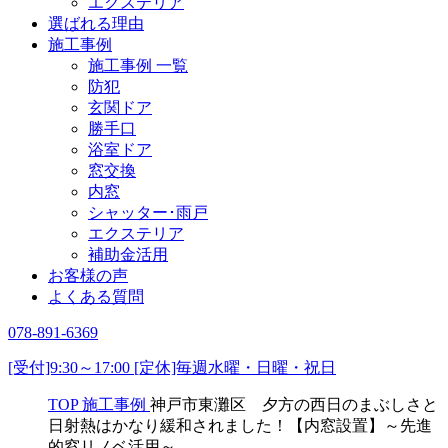
エクステリア
選ばれる理由
施工事例
施工事例 一覧
防犯
玄関ドア
勝手口
浴室ドア
窓交換
内窓
シャッター･雨戸
エクステリア
補助金活用
お客様の声
よくある質問
078-891-6369
[受付]9:30～17:00 [定休]毎週水曜・日曜・祝日
TOP
施工事例
神戸市東灘区 夕方の西日のまぶしさと
日射熱はかなり緩和されました！【内窓設置】～先進
的窓リノベ活用～