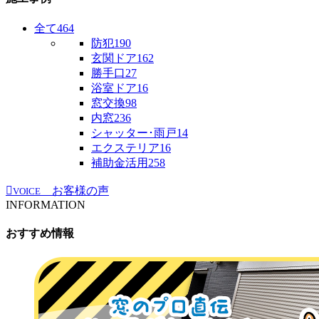
全て
464
防犯
190
玄関ドア
162
勝手口
27
浴室ドア
16
窓交換
98
内窓
236
シャッター･雨戸
14
エクステリア
16
補助金活用
258
お客様の声
VOICE
INFORMATION
おすすめ情報