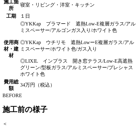
施工箇
寝室・リビング・洋室・キッチン
所
工期
１日
◎YKKap プラマード 遮熱Low-E複層ガラス/アル
ミスペーサー/アルゴンガス入り/ホワイト色
使用商
◎YKKap ウチリモ 遮熱LowーE複層ガラス/アル
材・建
ミスペーサー/ホワイト色/ガス入り
材
◎LIXIL インプラス 開き窓テラス/Low-E高遮熱
グリーン/型板ガラス/アルミスペーサー/プレシャス
ホワイト色
費用総
34万円（税込）
額
BEFORE
施工前の様子
＜