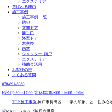
エクステリア
選ばれる理由
施工事例
施工事例 一覧
防犯
玄関ドア
勝手口
浴室ドア
窓交換
内窓
シャッター･雨戸
エクステリア
補助金活用
お客様の声
よくある質問
078-891-6369
[受付]9:30～17:00 [定休]毎週水曜・日曜・祝日
TOP
施工事例
神戸市長田区 「家の印象」と「住み心