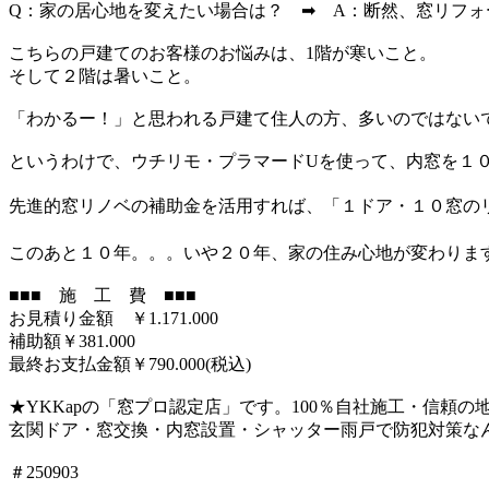
Q：家の居心地を変えたい場合は？ ➡ A：断然、窓リフォ
こちらの戸建てのお客様のお悩みは、1階が寒いこと。
そして２階は暑いこと。
「わかるー！」と思われる戸建て住人の方、多いのではない
というわけで、ウチリモ・プラマードUを使って、内窓を１
先進的窓リノベの補助金を活用すれば、「１ドア・１０窓のリ
このあと１０年。。。いや２０年、家の住み心地が変わります
■■■ 施 工 費 ■■■
お見積り金額 ￥1.171.000
補助額￥381.000
最終お支払金額￥790.000(税込)
★YKKapの「窓プロ認定店」です。100％自社施工・信頼
玄関ドア・窓交換・内窓設置・シャッター雨戸で防犯対策な
＃250903