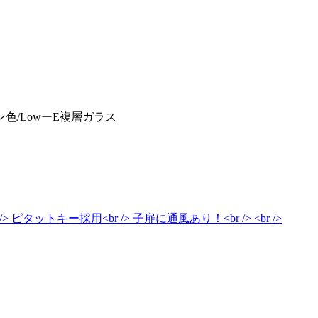
ン色/LowーE複層ガラス