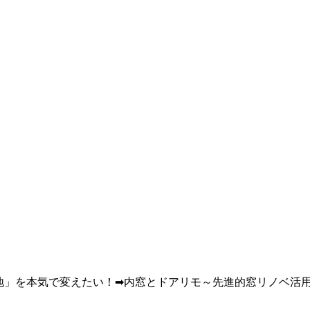
地」を本気で変えたい！➡内窓とドアリモ～先進的窓リノベ活