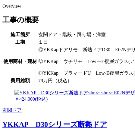
Overview
工事の概要
施工箇所
玄関ドア・階段・踊り場・洋室
工期
１日
◎YKKapドアリモ 断熱ドアD30 E02N
使用商材・建材
◎YKKap ウチリモ LowーE複層ガラス(
◎YKKap プラマードU Low-E複層ガラ
費用総額
79万円（税込）
玄関ドア
YKKAP D30シリーズ断熱ドア