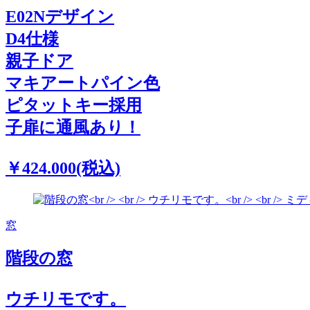
E02Nデザイン
D4仕様
親子ドア
マキアートパイン色
ピタットキー採用
子扉に通風あり！
￥424.000(税込)
窓
階段の窓
ウチリモです。