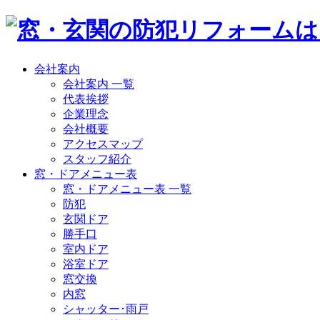
会社案内
会社案内 一覧
代表挨拶
企業理念
会社概要
アクセスマップ
スタッフ紹介
窓・ドアメニュー表
窓・ドアメニュー表 一覧
防犯
玄関ドア
勝手口
室内ドア
浴室ドア
窓交換
内窓
シャッター･雨戸