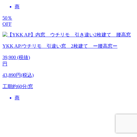
商
50
％
OFF
YKK AP/ウチリモ 引違い窓 2枚建て ー腰高窓ー
39,900
(税抜)
円
43,890円(税込)
工期
約60分/窓
商