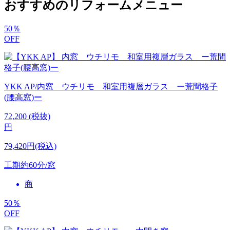
おすすめのリフォームメニュー
50
％
OFF
YKK AP/内窓 ウチリモ 和室用複層ガラス ー荒間格子
(腰高窓)ー
72,200
(税抜)
円
79,420円(税込)
工期
約60分/窓
商
50
％
OFF