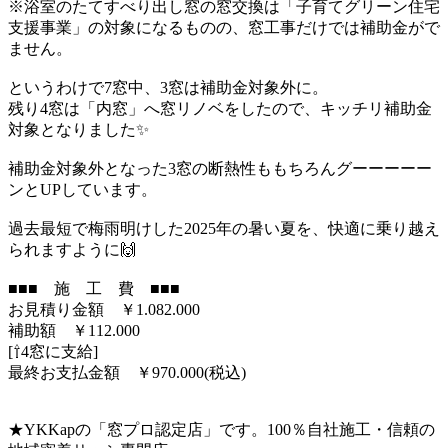
※浴室のたてすべり出し窓の窓交換は「子育てグリーン住宅
支援事業」の対象になるものの、窓工事だけでは補助金がで
ません。
というわけで7窓中、3窓は補助金対象外に。
残り4窓は「内窓」へ窓リノベをしたので、キッチリ補助金
対象となりました✨
補助金対象外となった3窓の断熱性ももちろんグーーーーー
ンとUPしています。
過去最短で梅雨明けした2025年の暑い夏を、快適に乗り越え
られますように🙌
■■■ 施 工 費 ■■■
お見積り金額 ￥1.082.000
補助額 ￥112.000
[⇧4窓に支給]
最終お支払金額 ￥970.000(税込)
★YKKapの「窓プロ認定店」です。100％自社施工・信頼の