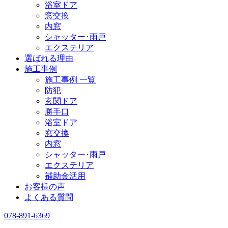
浴室ドア
窓交換
内窓
シャッター･雨戸
エクステリア
選ばれる理由
施工事例
施工事例 一覧
防犯
玄関ドア
勝手口
浴室ドア
窓交換
内窓
シャッター･雨戸
エクステリア
補助金活用
お客様の声
よくある質問
078-891-6369