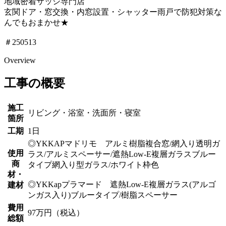
地域密着サッシ専門店
玄関ドア・窓交換・内窓設置・シャッター雨戸で防犯対策な
んでもおまかせ★
＃250513
Overview
工事の概要
施工
リビング・浴室・洗面所・寝室
箇所
工期
1日
◎YKKAPマドリモ アルミ樹脂複合窓/網入り透明ガ
使用
ラス/アルミスペーサー/遮熱Low-E複層ガラスブルー
商
タイプ網入り型ガラス/ホワイト枠色
材・
◎YKKapプラマード 遮熱Low-E複層ガラス(アルゴ
建材
ンガス入り)ブルータイプ/樹脂スペーサー
費用
97万円（税込）
総額