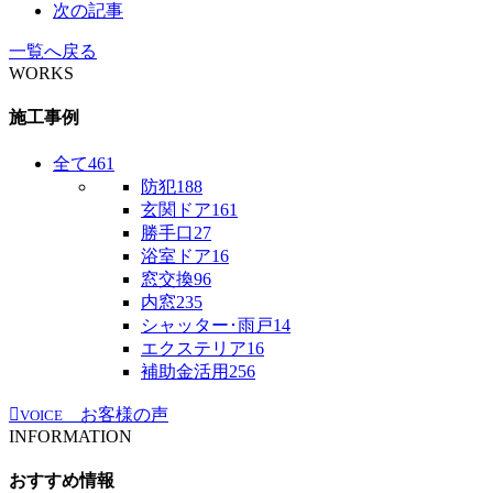
次の記事
一覧へ戻る
WORKS
施工事例
全て
461
防犯
188
玄関ドア
161
勝手口
27
浴室ドア
16
窓交換
96
内窓
235
シャッター･雨戸
14
エクステリア
16
補助金活用
256
お客様の声
VOICE
INFORMATION
おすすめ情報