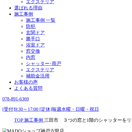
エクステリア
選ばれる理由
施工事例
施工事例 一覧
防犯
玄関ドア
勝手口
浴室ドア
窓交換
内窓
シャッター･雨戸
エクステリア
補助金活用
お客様の声
よくある質問
078-891-6369
[受付]9:30～17:00 [定休]毎週水曜・日曜・祝日
TOP
施工事例
三田市 ３つの窓と1階のシャッターをリ