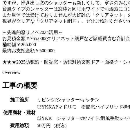
ですが、掃き出し窓のシャッターも新しくして、寒さのみな
台風タイプのシャッターは窓枠と同じホワイトでお洒落にコ
また単体では受けておりませんが大好評の「クリアネット」
視界がクリアな「クリアネット網戸」、ぜひご検討ください
～先進的窓リノベ2024活用～
お見積金額￥765.000(クリアネット網戸など諸経費含む合計金
補助額￥265.000
最終お支払金額￥500.000
★★★2025防犯窓・防災窓・防犯対策玄関ドア・面格子・
Overview
工事の概要
施工箇所
リビング/シャッター/キッチン
◎YKKAPマドリモ 樹脂窓ハイブリッド枠/L
使用商材・建材
◎YKK シャッター/ホワイト/耐風手動シャ
費用総額
50万円（税込）