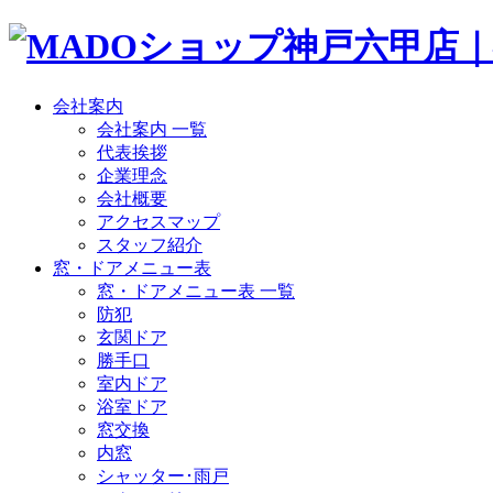
会社案内
会社案内 一覧
代表挨拶
企業理念
会社概要
アクセスマップ
スタッフ紹介
窓・ドアメニュー表
窓・ドアメニュー表 一覧
防犯
玄関ドア
勝手口
室内ドア
浴室ドア
窓交換
内窓
シャッター･雨戸